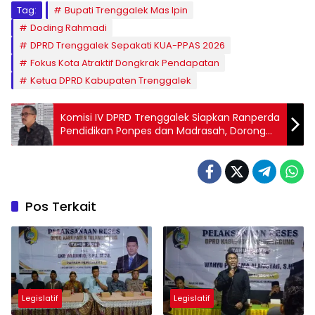
Tag:
Bupati Trenggalek Mas Ipin
Doding Rahmadi
DPRD Trenggalek Sepakati KUA-PPAS 2026
Fokus Kota Atraktif Dongkrak Pendapatan
Ketua DPRD Kabupaten Trenggalek
Komisi IV DPRD Trenggalek Siapkan Ranperda
Pendidikan Ponpes dan Madrasah, Dorong
Kemandirian Pembiayaan
Pos Terkait
Legislatif
Legislatif