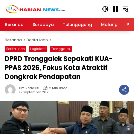
Langsung
ke
konten
Beranda
Surabaya
Tulungagung
Malang
Par
Beranda
Berita Iklan
Berita Iklan
Legislatif
Trenggalek
DPRD Trenggalek Sepakati KUA-
PPAS 2026, Fokus Kota Atraktif
Dongkrak Pendapatan
Tim Redaksi
2 Min Baca
15 September 2025