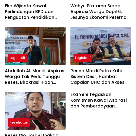
Eko Wijianto Kawal
Wahyu Pratama Serap
Perlindungan BPD dan
Aspirasi Warga Dapil 6,
Penguatan Pendidikan
Lesunya Ekonomi Peternak
Karakter di Tulungagung
Jadi Sorotan
Legislatif
Legislatif
Abdulloh Ali Munib: Aspirasi
Renno Mardi Putro Kritik
Warga Tak Perlu Tunggu
Sistem Desil, Hambat
Reses, Birokrasi Hibah
Capaian UHC dan Akses
Terlalu Berbelit
BPJS Warga Miskin
Eka Yeni Tegaskan
Komitmen Kawal Aspirasi
dan Pemberdayaan
Perempuan di
Tulungagung
Kesehatan
Reses Dio Jordy Ungkap