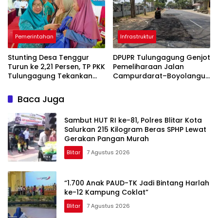
Pemerintahan
Infrastruktur
Stunting Desa Tenggur
DPUPR Tulungagung Genjot
Turun ke 2,21 Persen, TP PKK
Pemeliharaan Jalan
Tulungagung Tekankan
Campurdarat–Boyolangu,
Pendampingan
Ruas 7,6 Kilometer Mulai
Berkelanjutan
Diperbaiki
Baca Juga
Sambut HUT RI ke-81, Polres Blitar Kota
Salurkan 215 Kilogram Beras SPHP Lewat
Gerakan Pangan Murah
Blitar
7 Agustus 2026
“1.700 Anak PAUD-TK Jadi Bintang Harlah
ke-12 Kampung Coklat”
Blitar
7 Agustus 2026