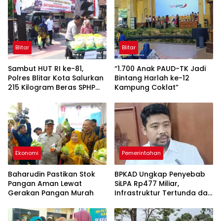
Blitar
Blitar
Sambut HUT RI ke-81,
“1.700 Anak PAUD-TK Jadi
Polres Blitar Kota Salurkan
Bintang Harlah ke-12
215 Kilogram Beras SPHP
Kampung Coklat”
Lewat Gerakan Pangan
Murah
Ekonomi
Pemerintahan
Baharudin Pastikan Stok
BPKAD Ungkap Penyebab
Pangan Aman Lewat
SiLPA Rp477 Miliar,
Gerakan Pangan Murah
Infrastruktur Tertunda dan
Belanja Pegawai Dominan