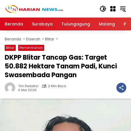
Langsung
ke
konten
Beranda
Surabaya
Tulungagung
Malang
Par
Beranda
Daerah
Blitar
Blitar
Pemerintahan
DKPP Blitar Tancap Gas: Target
50.882 Hektare Tanam Padi, Kunci
Swasembada Pangan
Tim Redaksi
2 Min Baca
5 Mei 2026