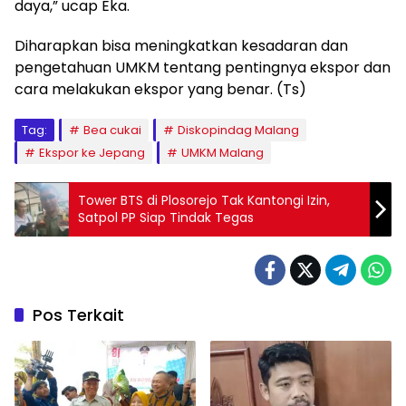
daya,” ucap Eka.
Diharapkan bisa meningkatkan kesadaran dan
pengetahuan UMKM tentang pentingnya ekspor dan
cara melakukan ekspor yang benar. (Ts)
Tag:
Bea cukai
Diskopindag Malang
Ekspor ke Jepang
UMKM Malang
Tower BTS di Plosorejo Tak Kantongi Izin,
Satpol PP Siap Tindak Tegas
Pos Terkait