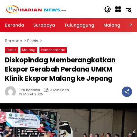
Langsung
ke
konten
Beranda
Surabaya
Tulungagung
Malang
Par
Beranda
Bisnis
Bisnis
Malang
Pemerintahan
Diskopindag Memberangkatkan
Ekspor Gerabah Perdana UMKM
Klinik Ekspor Malang ke Jepang
Tim Redaksi
3 Min Baca
19 Maret 2025