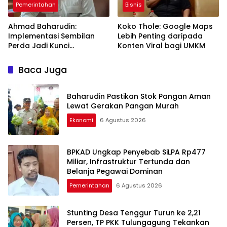
Pemerintahan
Bisnis
Ahmad Baharudin:
Koko Thole: Google Maps
Implementasi Sembilan
Lebih Penting daripada
Perda Jadi Kunci
Konten Viral bagi UMKM
Keberhasilan
Pembangunan
Baca Juga
Tulungagung
Baharudin Pastikan Stok Pangan Aman
Lewat Gerakan Pangan Murah
Ekonomi
6 Agustus 2026
BPKAD Ungkap Penyebab SiLPA Rp477
Miliar, Infrastruktur Tertunda dan
Belanja Pegawai Dominan
Pemerintahan
6 Agustus 2026
Stunting Desa Tenggur Turun ke 2,21
Persen, TP PKK Tulungagung Tekankan