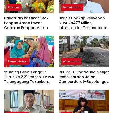
Ekonomi
Pemerintahan
Baharudin Pastikan Stok
BPKAD Ungkap Penyebab
Pangan Aman Lewat
SiLPA Rp477 Miliar,
Gerakan Pangan Murah
Infrastruktur Tertunda dan
Belanja Pegawai Dominan
Pemerintahan
Infrastruktur
Stunting Desa Tenggur
DPUPR Tulungagung Genjot
Turun ke 2,21 Persen, TP PKK
Pemeliharaan Jalan
Tulungagung Tekankan
Campurdarat–Boyolangu,
Pendampingan
Ruas 7,6 Kilometer Mulai
Berkelanjutan
Diperbaiki