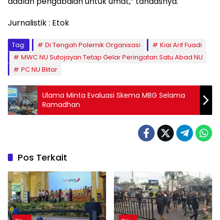
adalah pengabdian untuk umat,” tandasnya.
Jurnalistik : Etok
Tag:
Di Tengah Polemik Organisasi
Kiai Arif Fuadi
MWC NU Sutojayan Tetap Gelar Peringatan Satu Abad NU
PC NU Blitar
Ulama Minta Evaluasi Skema MBG Selama
Ramadhan
Pos Terkait