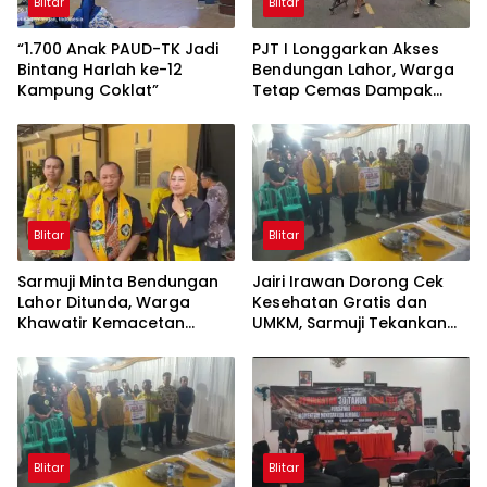
Blitar
Blitar
“1.700 Anak PAUD-TK Jadi
PJT I Longgarkan Akses
Bintang Harlah ke-12
Bendungan Lahor, Warga
Kampung Coklat”
Tetap Cemas Dampak
Ekonomi dan Ancaman
Penutupan Total
Blitar
Blitar
Sarmuji Minta Bendungan
Jairi Irawan Dorong Cek
Lahor Ditunda, Warga
Kesehatan Gratis dan
Khawatir Kemacetan
UMKM, Sarmuji Tekankan
Parah
Kekompakan Bangun Kota
Blitar.
Blitar
Blitar