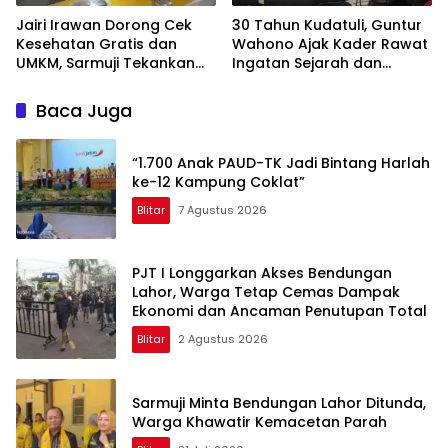
Jairi Irawan Dorong Cek
30 Tahun Kudatuli, Guntur
Kesehatan Gratis dan
Wahono Ajak Kader Rawat
UMKM, Sarmuji Tekankan
Ingatan Sejarah dan
Kekompakan Bangun Kota
Semangat Perjuangan
Blitar
Baca Juga
“1.700 Anak PAUD-TK Jadi Bintang Harlah
ke-12 Kampung Coklat”
Blitar
7 Agustus 2026
PJT I Longgarkan Akses Bendungan
Lahor, Warga Tetap Cemas Dampak
Ekonomi dan Ancaman Penutupan Total
Blitar
2 Agustus 2026
Sarmuji Minta Bendungan Lahor Ditunda,
Warga Khawatir Kemacetan Parah