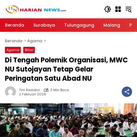
Langsung
ke
konten
Beranda
Surabaya
Tulungagung
Malang
Par
Beranda
Agama
Agama
Blitar
Di Tengah Polemik Organisasi, MWC
NU Sutojayan Tetap Gelar
Peringatan Satu Abad NU
Tim Redaksi
3 Min Baca
2 Februari 2026