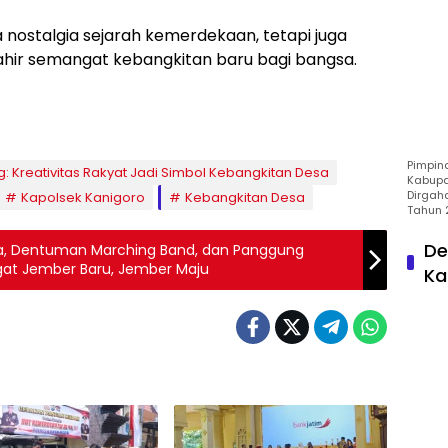
nostalgia sejarah kemerdekaan, tetapi juga
ahir semangat kebangkitan baru bagi bangsa.
Pimpin
g: Kreativitas Rakyat Jadi Simbol Kebangkitan Desa
Kabupa
Dirgah
Kapolsek Kanigoro
Kebangkitan Desa
Tahun 
De
ia, Dentuman Marching Band, dan Panggung
at Jember Baru, Jember Maju
Ka