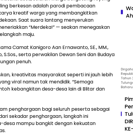
ling berkesan adalah parodi pembacaan
Wa
h karya kreatif warga yang membangkitkan
Ah
dekaan. Saat suara lantang menyerukan
 meneriakkan “Merdeka!” — seakan menegaskan
melangkah maju.
sama Camat Kanigoro Aan Ernawanto, SE., MM.,
o, S.Sos., serta perwakilan Dewan Seni dan Budaya
kungan penuh.
Dirgah
, kreativitas masyarakat seperti ini jauh lebih
Republ
Tahun 2
n yang viral namun tak mendidik. “Semoga
Tulung
Baharu
oh kebangkitan desa-desa lain di Blitar dan
Pi
Pe
am penghargaan bagi seluruh peserta sebagai
Tu
 dari sekadar penghargaan, langkah ini
DI
a-desa mampu bangkit dengan kekuatan
KE
as.