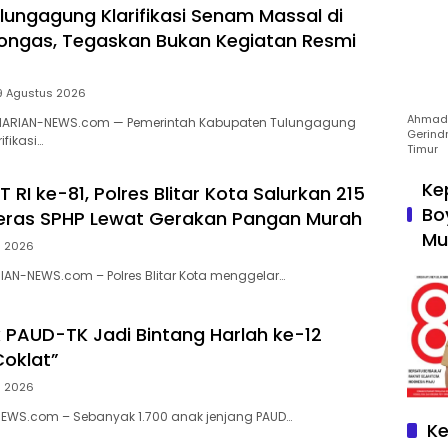
ungagung Klarifikasi Senam Massal di
ongas, Tegaskan Bukan Kegiatan Resmi
9 Agustus 2026
Ahmad 
HARIAN-NEWS.com — Pemerintah Kabupaten Tulungagung
Gerind
fikasi…
Timur
Ke
RI ke-81, Polres Blitar Kota Salurkan 215
Bo
eras SPHP Lewat Gerakan Pangan Murah
Mu
s 2026
RIAN-NEWS.com – Polres Blitar Kota menggelar…
k PAUD-TK Jadi Bintang Harlah ke-12
oklat”
s 2026
NEWS.com – Sebanyak 1.700 anak jenjang PAUD…
Ke