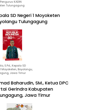
Pengurus KADIN
ten Tulungagung
pala SD Negeri 1 Moyoketen
yolangu Tulungagung
to, S.Pd., Kepala SD
1 Moyoketen, Boyolangu,
agung, Jawa Timur
mad Baharudin, SM., Ketua DPC
rtai Gerindra Kabupaten
lungagung, Jawa Timur