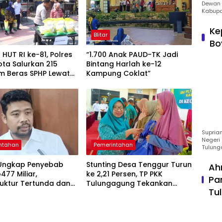
Dewan 
Kabupa
Ke
Blitar
Bo
HUT RI ke-81, Polres
“1.700 Anak PAUD-TK Jadi
Kota Salurkan 215
Bintang Harlah ke-12
m Beras SPHP Lewat
Kampung Coklat”
n Pangan Murah
Suprian
Negeri 
ntahan
Pemerintahan
Tulung
Ungkap Penyebab
Stunting Desa Tenggur Turun
Ah
477 Miliar,
ke 2,21 Persen, TP PKK
Pa
ruktur Tertunda dan
Tulungagung Tekankan
Tu
a Pegawai Dominan
Pendampingan
Berkelanjutan