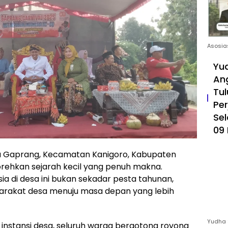
Asosia
Yud
An
Tul
Pe
Sel
09 
 Gaprang, Kecamatan Kanigoro, Kabupaten
norehkan sejarah kecil yang penuh makna.
ia di desa ini bukan sekadar pesta tahunan,
arakat desa menuju masa depan yang lebih
Yudha 
instansi desa, seluruh warga bergotong royong