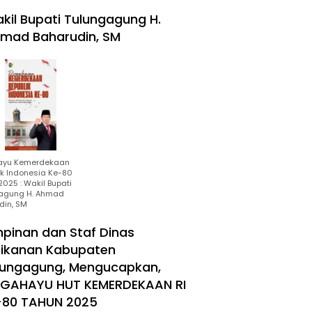
kil Bupati Tulungagung H.
mad Baharudin, SM
ayu Kemerdekaan
ik Indonesia Ke-80
025 : Wakil Bupati
agung H. Ahmad
din, SM
mpinan dan Staf Dinas
rikanan Kabupaten
lungagung, Mengucapkan,
RGAHAYU HUT KEMERDEKAAN RI
-80 TAHUN 2025