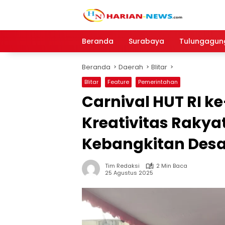
Langsung
ke
konten
Beranda
Surabaya
Tulungagun
Beranda
Daerah
Blitar
Blitar
Feature
Pemerintahan
Carnival HUT RI k
Kreativitas Rakya
Kebangkitan Des
Tim Redaksi
2 Min Baca
25 Agustus 2025