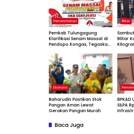
Pemerintahan
Blitar
Pemkab Tulungagung
Sambut 
Klarifikasi Senam Massal di
Blitar 
Pendopo Kongas, Tegaskan
Kilogra
Bukan Kegiatan Resmi
Geraka
Daerah
Ekonomi
Pemeri
Baharudin Pastikan Stok
BPKAD 
Pangan Aman Lewat
SiLPA Rp
Gerakan Pangan Murah
Infrast
Belanj
Baca Juga