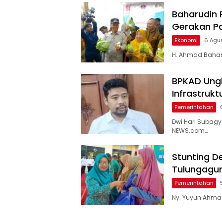
Baharudin 
Gerakan P
Ekonomi
6 Agu
H. Ahmad Baharu
BPKAD Ungk
Infrastruk
Pemerintahan
Dwi Hari Subag
NEWS.com…
Stunting D
Tulungagu
Pemerintahan
Ny. Yuyun Ahmad