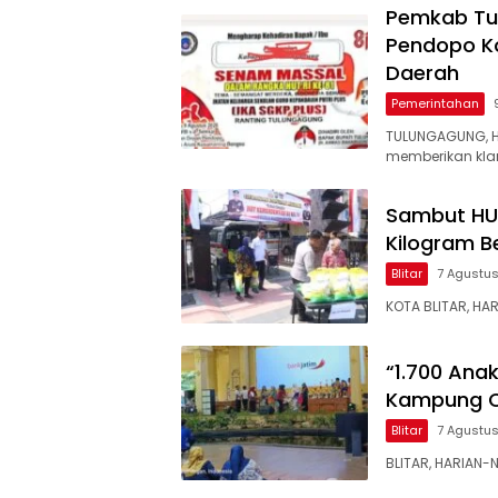
Pemkab Tul
Pendopo K
Daerah
Pemerintahan
TULUNGAGUNG, 
memberikan klari
Sambut HUT 
Kilogram B
Blitar
7 Agustu
KOTA BLITAR, HA
“1.700 Ana
Kampung C
Blitar
7 Agustu
BLITAR, HARIAN-