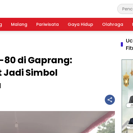
g
Malang
Pariwisata
Gaya Hidup
Olahraga
Uc
Fi
e-80 di Gaprang:
t Jadi Simbol
a