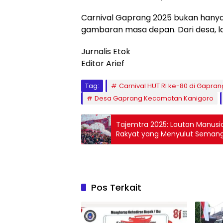
Carnival Gaprang 2025 bukan hanya 
gambaran masa depan. Dari desa, l
Jurnalis Etok
Editor Arief
Tag:
Carnival HUT RI ke-80 di Gapran
Desa Gaprang Kecamatan Kanigoro
Tajemtra 2025: Lautan Manus
Rakyat yang Menyulut Semang
Pos Terkait