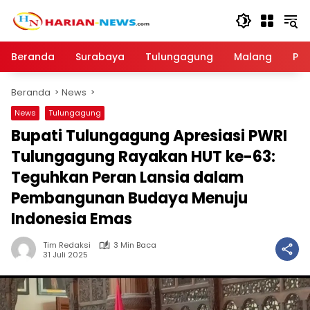
Langsung
ke
konten
Beranda
Surabaya
Tulungagung
Malang
Par
Beranda
News
News
Tulungagung
Bupati Tulungagung Apresiasi PWRI
Tulungagung Rayakan HUT ke-63:
Teguhkan Peran Lansia dalam
Pembangunan Budaya Menuju
Indonesia Emas
Tim Redaksi
3 Min Baca
31 Juli 2025