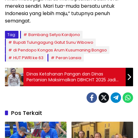
mereka sendiri. Mari tua-muda bersatu untuk
Indonesia yang lebih maju,” tutupnya penuh
semangat.
Tag:
Bambang Setya Kardjono
Bupati Tulungagung Gatut Sunu Wibowo
di Pendopo Kongas Arum Kusumaning Bongso
HUT PWRI ke 63
Peran Lansia
Dinas Ketahanan Pangan dan Dinas
Pertanian Maksimalkan DBHCHT 2025 Jadi
Harapan Baru Petani Tembakau Blitar: Benih
Unggul hingga Sertifikasi Diperjuangkan
Pos Terkait