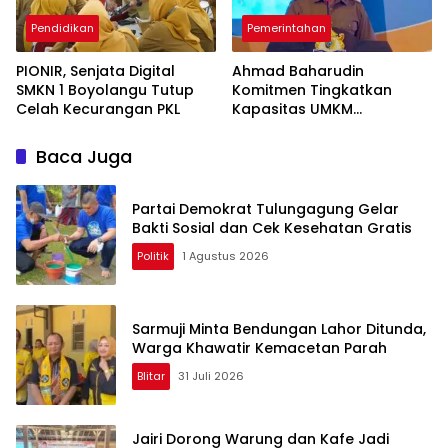
Pendidikan
Pemerintahan
PIONIR, Senjata Digital
Ahmad Baharudin
SMKN 1 Boyolangu Tutup
Komitmen Tingkatkan
Celah Kecurangan PKL
Kapasitas UMKM
Tulungagung Menuju Pasar
Ekspor
Baca Juga
Partai Demokrat Tulungagung Gelar
Bakti Sosial dan Cek Kesehatan Gratis
Politik
1 Agustus 2026
Sarmuji Minta Bendungan Lahor Ditunda,
Warga Khawatir Kemacetan Parah
Blitar
31 Juli 2026
Jairi Dorong Warung dan Kafe Jadi