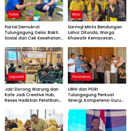
Politik
Blitar
Partai Demokrat
Sarmuji Minta Bendungan
Tulungagung Gelar Bakti
Lahor Ditunda, Warga
Sosial dan Cek Kesehatan
Khawatir Kemacetan
Gratis
Parah
Legislatif
Pendidikan
Jairi Dorong Warung dan
UBHI dan PGRI
Kafe Jadi Creative Hub,
Tulungagung Perkuat
Reses Hadirkan Pelatihan
Sinergi, Kompetensi Guru
Google Business
Jadi Prioritas