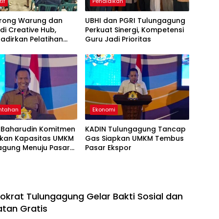
tif
Pendidikan
Dorong Warung dan
UBHI dan PGRI Tulungagung
di Creative Hub,
Perkuat Sinergi, Kompetensi
adirkan Pelatihan
Guru Jadi Prioritas
 Business
ntahan
Ekonomi
Baharudin Komitmen
KADIN Tulungagung Tancap
tkan Kapasitas UMKM
Gas Siapkan UMKM Tembus
agung Menuju Pasar
Pasar Ekspor
okrat Tulungagung Gelar Bakti Sosial dan
tan Gratis