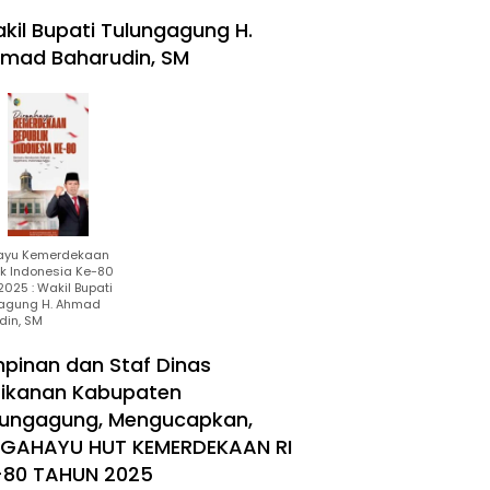
kil Bupati Tulungagung H.
mad Baharudin, SM
ayu Kemerdekaan
ik Indonesia Ke-80
025 : Wakil Bupati
agung H. Ahmad
din, SM
mpinan dan Staf Dinas
rikanan Kabupaten
lungagung, Mengucapkan,
RGAHAYU HUT KEMERDEKAAN RI
-80 TAHUN 2025