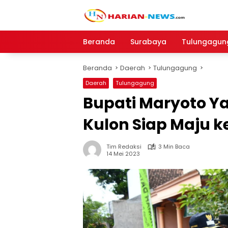
Langsung
ke
konten
Beranda
Surabaya
Tulungagun
Beranda
Daerah
Tulungagung
Daerah
Tulungagung
Bupati Maryoto Y
Kulon Siap Maju k
Tim Redaksi
3 Min Baca
14 Mei 2023