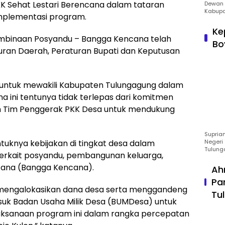
K Sehat Lestari Berencana dalam tataran
Dewan 
Kabupa
mplementasi program.
Ke
embinaan Posyandu – Bangga Kencana telah
Bo
turan Daerah, Peraturan Bupati dan Keputusan
 untuk mewakili Kabupaten Tulungagung dalam
a ini tentunya tidak terlepas dari komitmen
an Tim Penggerak PKK Desa untuk mendukung
Suprian
ntuknya kebijakan di tingkat desa dalam
Negeri 
Tulung
erkait posyandu, pembangunan keluarga,
ana (Bangga Kencana).
Ah
Pa
 mengalokasikan dana desa serta menggandeng
Tu
uk Badan Usaha Milik Desa (BUMDesa) untuk
sanaan program ini dalam rangka percepatan