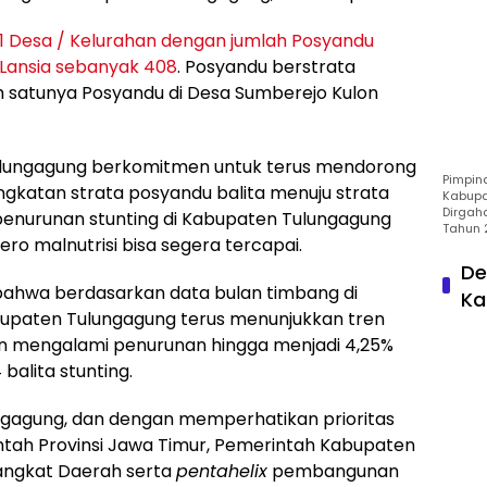
1 Desa / Kelurahan dengan jumlah Posyandu
 Lansia sebanyak 408
. Posyandu berstrata
h satunya Posyandu di Desa Sumberejo Kulon
lungagung berkomitmen untuk terus mendorong
Pimpin
ngkatan strata posyandu balita menuju strata
Kabupa
Dirgah
enurunan stunting di Kabupaten Tulungagung
Tahun 
ero malnutrisi bisa segera tercapai.
De
bahwa berdasarkan data bulan timbang di
Ka
abupaten Tulungagung terus menunjukkan tren
ten mengalami penurunan hingga menjadi 4,25%
balita stunting.
ungagung, dan dengan memperhatikan prioritas
intah Provinsi Jawa Timur, Pemerintah Kabupaten
rangkat Daerah serta
pentahelix
pembangunan