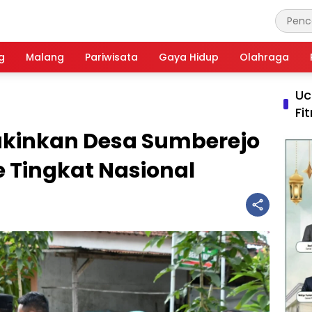
g
Malang
Pariwisata
Gaya Hidup
Olahraga
Uc
Fi
akinkan Desa Sumberejo
e Tingkat Nasional