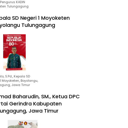
Pengurus KADIN
ten Tulungagung
pala SD Negeri 1 Moyoketen
yolangu Tulungagung
to, S.Pd., Kepala SD
1 Moyoketen, Boyolangu,
agung, Jawa Timur
mad Baharudin, SM., Ketua DPC
rtai Gerindra Kabupaten
lungagung, Jawa Timur