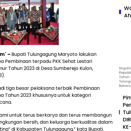
Wa
Ah
m` –
Bupati Tulungagung Maryoto lakukan
ba Pembinaan terpadu PKK Sehat Lestari
mur Tahun 2023 di Desa Sumberejo Kulon,
Dirgah
Republ
3).
Tahun 2
Tulung
Baharu
adi tiga besar pelaksana terbaik Pembinaan
na Tahun 2023 khususnya untuk kategori
Pi
cana.
Pe
Tu
i kami untuk terus berkarya dan terus membangun
DI
ingkungan bersih, dan keluarga berkualitas dalam
KE
ng” di Kabupaten Tulungagung,” kata Bupati.