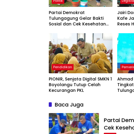
Politik
Legisla
Partai Demokrat
Jairi 
Tulungagung Gelar Bakti
Kafe Ja
Sosial dan Cek Kesehatan
Reses H
Gratis
Google
Pendidikan
Pemeri
PIONIR, Senjata Digital SMKN 1
Ahmad 
Boyolangu Tutup Celah
Tingka
Kecurangan PKL
Tulung
Ekspor
Baca Juga
Partai Dem
Cek Keseha