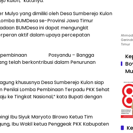
jo Kulon,” katanya.
 Mulyo yang dimiliki oleh Desa Sumberejo Kulon
1 Lomba BUMDesa se-Provinsi Jawa Timur
eradaan BUMDesa ini dapat mengungkit
rperan aktif dalam upaya percepatan
Ahmad 
Gerind
Timur
novasi pembinaan Posyandu – Bangga
Ke
ang telah berkontribusi dalam Penurunan
Bo
Mu
gagung khususnya Desa Sumberejo Kulon siap
Tim Penilai Lomba Pembinaan Terpadu PKK Sehat
aju ke Tingkat Nasional,” kata Bupati dengan
ingi Ibu Siyuk Maryoto Birowo Ketua Tim
ung, Ibu Wakil ketua Penggeak PKK Kabupaten
Ke