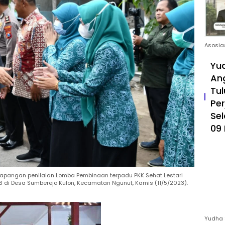
Asosia
Yud
An
Tul
Pe
Sel
09 
lapangan penilaian Lomba Pembinaan terpadu PKK Sehat Lestari
3 di Desa Sumberejo Kulon, Kecamatan Ngunut, Kamis (11/5/2023).
Yudha 