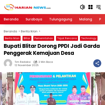
Langsung
ke
konten
Beranda
Surabaya
Tulungagung
Malang
Par
Beranda
Berita Iklan
Berita Iklan
Blitar
Pemerintahan
Tajuk Rencana
Technology
Bupati Blitar Dorong PPDI Jadi Garda
Penggerak Kemajuan Desa
Tim Redaksi
2 Min Baca
12 November 2025