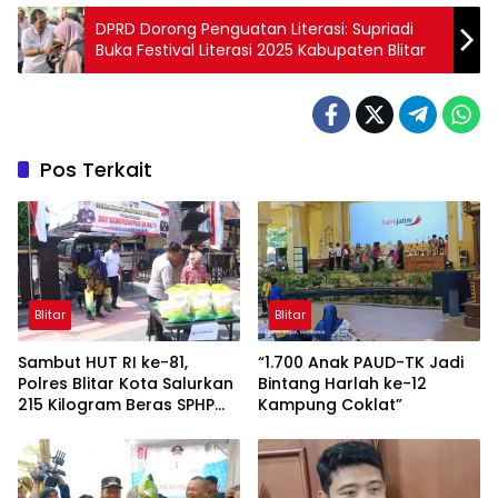
DPRD Dorong Penguatan Literasi: Supriadi
Buka Festival Literasi 2025 Kabupaten Blitar
Pos Terkait
Blitar
Blitar
Sambut HUT RI ke-81,
“1.700 Anak PAUD-TK Jadi
Polres Blitar Kota Salurkan
Bintang Harlah ke-12
215 Kilogram Beras SPHP
Kampung Coklat”
Lewat Gerakan Pangan
Murah