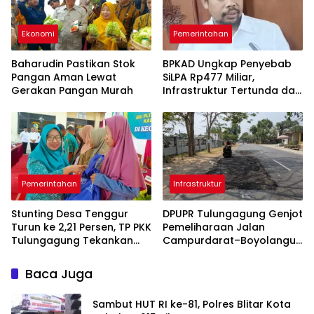
Ekonomi
Pemerintahan
Baharudin Pastikan Stok
BPKAD Ungkap Penyebab
Pangan Aman Lewat
SiLPA Rp477 Miliar,
Gerakan Pangan Murah
Infrastruktur Tertunda dan
Belanja Pegawai Dominan
Pemerintahan
Infrastruktur
Stunting Desa Tenggur
DPUPR Tulungagung Genjot
Turun ke 2,21 Persen, TP PKK
Pemeliharaan Jalan
Tulungagung Tekankan
Campurdarat–Boyolangu,
Pendampingan
Ruas 7,6 Kilometer Mulai
Berkelanjutan
Diperbaiki
Baca Juga
Sambut HUT RI ke-81, Polres Blitar Kota