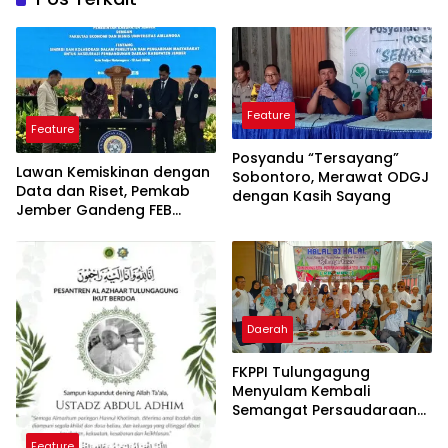
Feature
Feature
Posyandu “Tersayang”
Lawan Kemiskinan dengan
Sobontoro, Merawat ODGJ
Data dan Riset, Pemkab
dengan Kasih Sayang
Jember Gandeng FEB
UNAIR
Daerah
FKPPI Tulungagung
Menyulam Kembali
Semangat Persaudaraan
di Momentum Halal BI halal
Feature