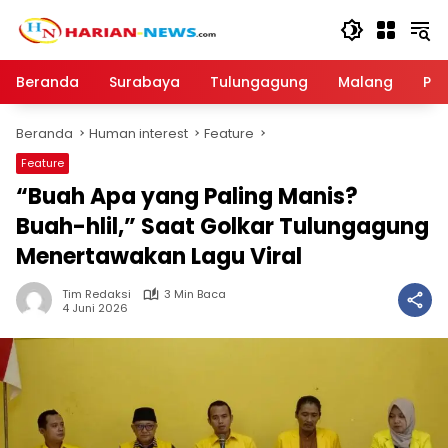
Langsung
ke
konten
Beranda
Surabaya
Tulungagung
Malang
Par
Beranda
Human interest
Feature
Feature
“Buah Apa yang Paling Manis?
Buah-hlil,” Saat Golkar Tulungagung
Menertawakan Lagu Viral
Tim Redaksi
3 Min Baca
4 Juni 2026