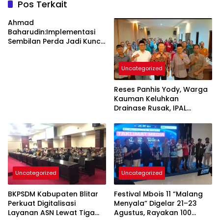
Pos Terkait
Ahmad
Baharudin:Implementasi
Sembilan Perda Jadi Kunci
Keberhasilan
Pembangunan
Uncategorized
Tulungagung
Reses Panhis Yody, Warga
Kauman Keluhkan
Drainase Rusak, IPAL
hingga Bea Siswa
Uncategorized
Uncategorized
BKPSDM Kabupaten Blitar
Festival Mbois 11 “Malang
Perkuat Digitalisasi
Menyala” Digelar 21–23
Layanan ASN Lewat Tiga
Agustus, Rayakan 100