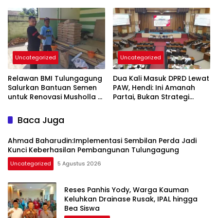
Inovasi Unggulan
Tahun Stadion Gajayana
dan Status UNESCO
Uncategorized
Uncategorized
Relawan BMI Tulungagung
Dua Kali Masuk DPRD Lewat
Salurkan Bantuan Semen
PAW, Hendi: Ini Amanah
untuk Renovasi Musholla Al
Partai, Bukan Strategi
Ikhlas di Jabalsari
Politik
Baca Juga
Ahmad Baharudin:Implementasi Sembilan Perda Jadi
Kunci Keberhasilan Pembangunan Tulungagung
Uncategorized
5 Agustus 2026
Reses Panhis Yody, Warga Kauman
Keluhkan Drainase Rusak, IPAL hingga
Bea Siswa