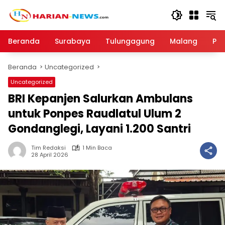
Langsung
ke
konten
Beranda
Surabaya
Tulungagung
Malang
Par
Beranda
Uncategorized
Uncategorized
BRI Kepanjen Salurkan Ambulans
untuk Ponpes Raudlatul Ulum 2
Gondanglegi, Layani 1.200 Santri
Tim Redaksi
1 Min Baca
28 April 2026