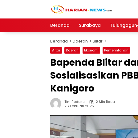
Langsung
ke
konten
Beranda
Surabaya
Tulungagun
Beranda
Daerah
Blitar
Blitar
Daerah
Ekonomi
Pemerintahan
Bapenda Blitar d
Sosialisasikan P
Kanigoro
Tim Redaksi
2 Min Baca
26 Februari 2025