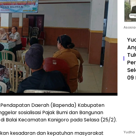
Asosia
Yud
An
Tul
Pe
Sel
09 
n Pendapatan Daerah (Bapenda) Kabupaten
gelar sosialisasi Pajak Bumi dan Bangunan
i Balai Kecamatan Kanigoro pada Selasa (25/2).
atkan kesadaran dan kepatuhan masyarakat
Yudha 