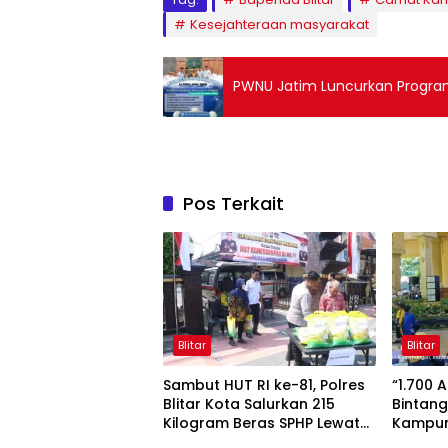
Kesejahteraan masyarakat
PWNU Jatim Luncurkan Program 
Pos Terkait
Blitar
Blitar
Sambut HUT RI ke-81, Polres
“1.700 
Blitar Kota Salurkan 215
Bintang
Kilogram Beras SPHP Lewat
Kampun
Gerakan Pangan Murah