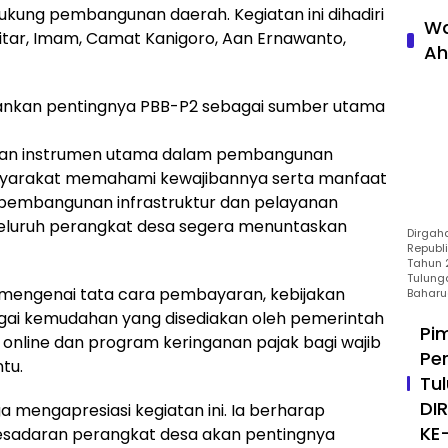
ung pembangunan daerah. Kegiatan ini dihadiri
Wa
itar, Imam, Camat Kanigoro, Aan Ernawanto,
Ah
kan pentingnya PBB-P2 sebagai sumber utama
kan instrumen utama dalam pembangunan
syarakat memahami kewajibannya serta manfaat
 pembangunan infrastruktur dan pelayanan
a seluruh perangkat desa segera menuntaskan
Dirgah
Republ
Tahun 2
Tulung
engenai tata cara pembayaran, kebijakan
Baharu
agai kemudahan yang disediakan oleh pemerintah
Pi
online dan program keringanan pajak bagi wajib
Pe
tu.
Tu
DI
 mengapresiasi kegiatan ini. Ia berharap
KE
 kesadaran perangkat desa akan pentingnya