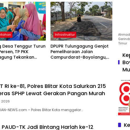
ntahan
Infrastruktur
Ahmad 
Gerind
Timur
g Desa Tenggur Turun
DPUPR Tulungagung Genjot
 Persen, TP PKK
Pemeliharaan Jalan
Ke
agung Tekankan
Campurdarat–Boyolangu,
Bo
pingan
Ruas 7,6 Kilometer Mulai
njutan
Diperbaiki
Mu
RI ke-81, Polres Blitar Kota Salurkan 215
eras SPHP Lewat Gerakan Pangan Murah
s 2026
RIAN-NEWS.com – Polres Blitar Kota menggelar…
Ke
k PAUD-TK Jadi Bintang Harlah ke-12