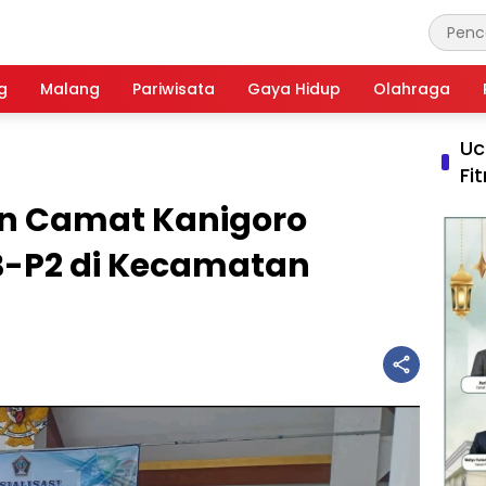
g
Malang
Pariwisata
Gaya Hidup
Olahraga
Uc
Fi
an Camat Kanigoro
BB-P2 di Kecamatan