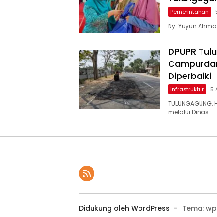
Pemerintahan
Ny. Yuyun Ahmad
DPUPR Tulu
Campurdara
Diperbaiki
Infrastruktur
5 
TULUNGAGUNG, H
melalui Dinas…
Didukung oleh WordPress
-
Tema: wp