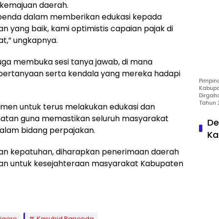
kemajuan daerah.
penda dalam memberikan edukasi kepada
yang baik, kami optimistis capaian pajak di
t,” ungkapnya.
 juga membuka sesi tanya jawab, di mana
ertanyaan serta kendala yang mereka hadapi
Pimpin
Kabupa
Dirgah
Tahun 
men untuk terus melakukan edukasi dan
camatan guna memastikan seluruh masyarakat
De
lam bidang perpajakan.
Ka
an kepatuhan, diharapkan penerimaan daerah
kan untuk kesejahteraan masyarakat Kabupaten
igoro
Kasubid Bapenda