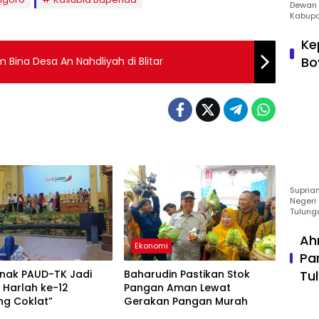
Dewan 
Kabupa
Ke
Bo
Bina Desa An Nahdliyah di Blitar
Suprian
Negeri 
Tulung
Ah
Ekonomi
Pa
Anak PAUD-TK Jadi
Baharudin Pastikan Stok
Tu
 Harlah ke-12
Pangan Aman Lewat
g Coklat”
Gerakan Pangan Murah