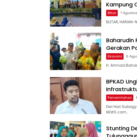
Kampung C
Blitar
7 Agustu
BLITAR, HARIAN-
Baharudin 
Gerakan P
Ekonomi
6 Agu
H. Ahmad Baharu
BPKAD Ungk
Infrastruk
Pemerintahan
Dwi Hari Subag
NEWS.com…
Stunting D
Tulungagu