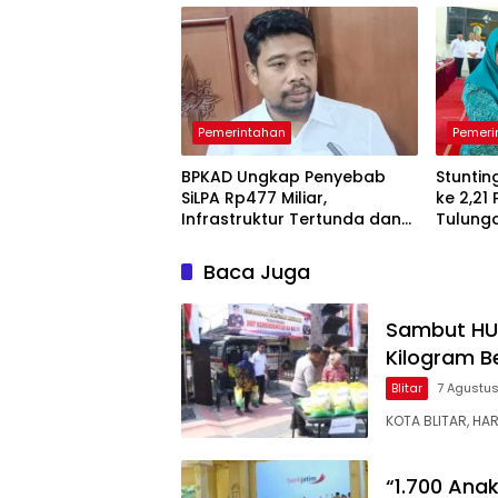
Pemerintahan
Pemeri
BPKAD Ungkap Penyebab
Stuntin
SiLPA Rp477 Miliar,
ke 2,21
Infrastruktur Tertunda dan
Tulung
Belanja Pegawai Dominan
Pendam
Berkela
Baca Juga
Sambut HUT 
Kilogram B
Blitar
7 Agustu
KOTA BLITAR, HA
“1.700 Ana