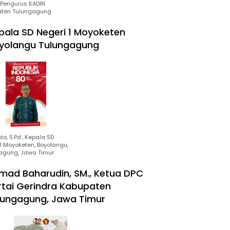
Pengurus KADIN
ten Tulungagung
pala SD Negeri 1 Moyoketen
yolangu Tulungagung
to, S.Pd., Kepala SD
1 Moyoketen, Boyolangu,
agung, Jawa Timur
mad Baharudin, SM., Ketua DPC
rtai Gerindra Kabupaten
lungagung, Jawa Timur