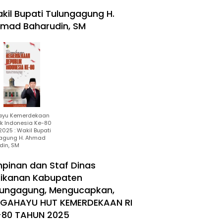
kil Bupati Tulungagung H.
mad Baharudin, SM
ayu Kemerdekaan
ik Indonesia Ke-80
025 : Wakil Bupati
agung H. Ahmad
din, SM
mpinan dan Staf Dinas
rikanan Kabupaten
lungagung, Mengucapkan,
RGAHAYU HUT KEMERDEKAAN RI
-80 TAHUN 2025