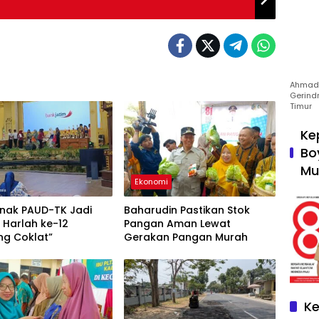
Ahmad 
Gerind
Timur
Ke
Bo
Mu
Ekonomi
Anak PAUD-TK Jadi
Baharudin Pastikan Stok
 Harlah ke-12
Pangan Aman Lewat
g Coklat”
Gerakan Pangan Murah
Ke