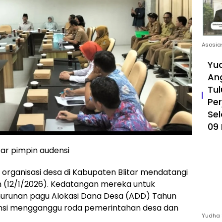
Asosia
Yud
An
Tul
Pe
Sel
09 
tar pimpin audensi
rganisasi desa di Kabupaten Blitar mendatangi
n (12/1/2026). Kedatangan mereka untuk
runan pagu Alokasi Dana Desa (ADD) Tahun
ensi mengganggu roda pemerintahan desa dan
Yudha 