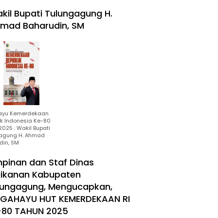
kil Bupati Tulungagung H.
mad Baharudin, SM
ayu Kemerdekaan
ik Indonesia Ke-80
025 : Wakil Bupati
agung H. Ahmad
din, SM
mpinan dan Staf Dinas
rikanan Kabupaten
lungagung, Mengucapkan,
RGAHAYU HUT KEMERDEKAAN RI
-80 TAHUN 2025