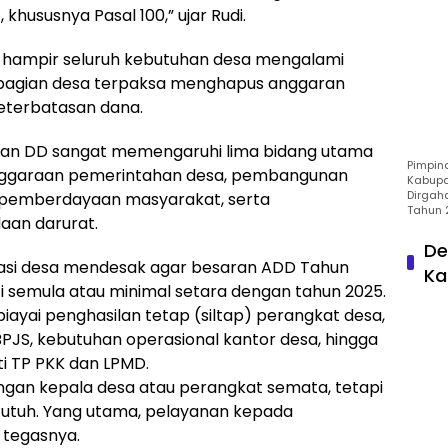
khususnya Pasal 100,” ujar Rudi.
an hampir seluruh kebutuhan desa mengalami
bagian desa terpaksa menghapus anggaran
eterbatasan dana.
an DD sangat memengaruhi lima bidang utama
Pimpin
enggaraan pemerintahan desa, pembangunan
Kabupa
Dirgah
 pemberdayaan masyarakat, serta
Tahun 
aan darurat.
De
sasi desa mendesak agar besaran ADD Tahun
Ka
i semula atau minimal setara dengan tahun 2025.
yai penghasilan tetap (siltap) perangkat desa,
BPJS, kebutuhan operasional kantor desa, hingga
i TP PKK dan LPMD.
ingan kepala desa atau perangkat semata, tetapi
utuh. Yang utama, pelayanan kepada
 tegasnya.