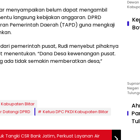
Dewan 
Kabupa
itar menyampaikan belum dapat mengambil
nentu langsung kebijakan anggaran. DPRD
Ke
an Pemerintah Daerah (TAPD) guna mengkaji
Bo
hkan.
dari pemerintah pusat, Rudi menyebut pihaknya
kut menentukan. “Dana Desa kewenangan pusat.
g ada tidak semakin memberatkan desa,”
Suprian
Negeri 
Tulung
 Kabupaten Blitar
Ah
r Datangi DPRD
Ketua DPC PKDI Kabupaten Blitar
Pa
Tu
k Tangki CSR Bank Jatim, Perkuat Layanan Air