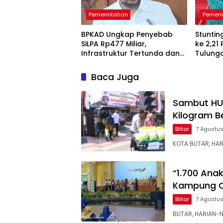
Pemerintahan
Pemeri
BPKAD Ungkap Penyebab
Stuntin
SiLPA Rp477 Miliar,
ke 2,21
Infrastruktur Tertunda dan
Tulung
Belanja Pegawai Dominan
Pendam
Berkela
Baca Juga
Sambut HUT 
Kilogram B
Blitar
7 Agustu
KOTA BLITAR, HA
“1.700 Ana
Kampung C
Blitar
7 Agustu
BLITAR, HARIAN-