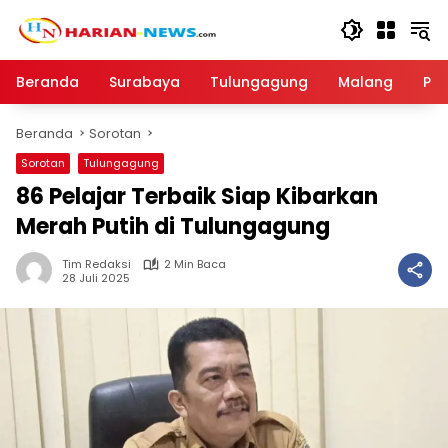
Langsung
ke
konten
Beranda
Surabaya
Tulungagung
Malang
Par
Beranda
Sorotan
Sorotan
Tulungagung
86 Pelajar Terbaik Siap Kibarkan
Merah Putih di Tulungagung
Tim Redaksi
2 Min Baca
28 Juli 2025