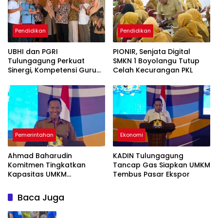
Pendidikan
Pendidikan
UBHI dan PGRI
PIONIR, Senjata Digital
Tulungagung Perkuat
SMKN 1 Boyolangu Tutup
Sinergi, Kompetensi Guru
Celah Kecurangan PKL
Jadi Prioritas
Pemerintahan
Ekonomi
Ahmad Baharudin
KADIN Tulungagung
Komitmen Tingkatkan
Tancap Gas Siapkan UMKM
Kapasitas UMKM
Tembus Pasar Ekspor
Tulungagung Menuju Pasar
Ekspor
Baca Juga