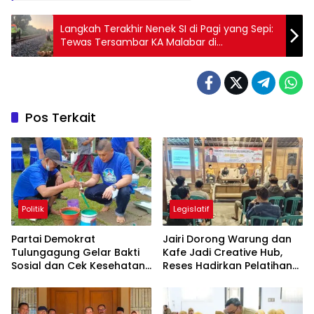
Langkah Terakhir Nenek SI di Pagi yang Sepi:
Tewas Tersambar KA Malabar di
Tulungagung
Pos Terkait
Politik
Legislatif
Partai Demokrat
Jairi Dorong Warung dan
Tulungagung Gelar Bakti
Kafe Jadi Creative Hub,
Sosial dan Cek Kesehatan
Reses Hadirkan Pelatihan
Gratis
Google Business