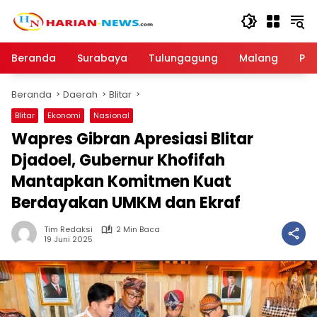
Langsung
ke
konten
Beranda
Surabaya
Tulungagung
Malang
Par
Beranda
Daerah
Blitar
Blitar
Ekonomi
Nasional
Wapres Gibran Apresiasi Blitar
Djadoel, Gubernur Khofifah
Mantapkan Komitmen Kuat
Berdayakan UMKM dan Ekraf
Tim Redaksi
2 Min Baca
19 Juni 2025