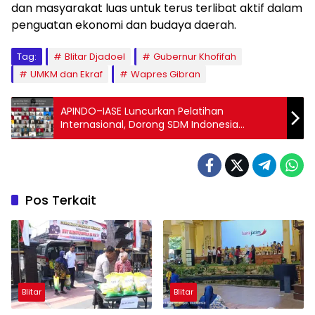
dan masyarakat luas untuk terus terlibat aktif dalam
penguatan ekonomi dan budaya daerah.
Tag:
Blitar Djadoel
Gubernur Khofifah
UMKM dan Ekraf
Wapres Gibran
APINDO–IASE Luncurkan Pelatihan
Internasional, Dorong SDM Indonesia
Tembus Kelas Dunia
Pos Terkait
Blitar
Blitar