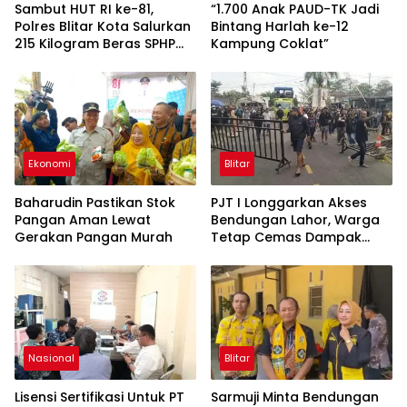
Sambut HUT RI ke-81,
“1.700 Anak PAUD-TK Jadi
Polres Blitar Kota Salurkan
Bintang Harlah ke-12
215 Kilogram Beras SPHP
Kampung Coklat”
Lewat Gerakan Pangan
Murah
Ekonomi
Blitar
Baharudin Pastikan Stok
PJT I Longgarkan Akses
Pangan Aman Lewat
Bendungan Lahor, Warga
Gerakan Pangan Murah
Tetap Cemas Dampak
Ekonomi dan Ancaman
Penutupan Total
Nasional
Blitar
Lisensi Sertifikasi Untuk PT
Sarmuji Minta Bendungan