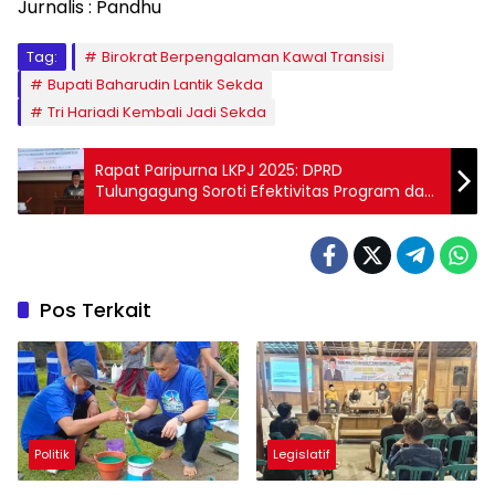
Jurnalis : Pandhu
Tag:
Birokrat Berpengalaman Kawal Transisi
Bupati Baharudin Lantik Sekda
Tri Hariadi Kembali Jadi Sekda
Rapat Paripurna LKPJ 2025: DPRD
Tulungagung Soroti Efektivitas Program dan
Layanan Publik
Pos Terkait
Politik
Legislatif