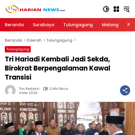
Langsung
ke
konten
Beranda
Surabaya
Tulungagung
Malang
Par
Beranda
Daerah
Tulungagung
Tulungagung
Tri Hariadi Kembali Jadi Sekda,
Birokrat Berpengalaman Kawal
Transisi
Tim Redaksi
2 Min Baca
4 Mei 2026