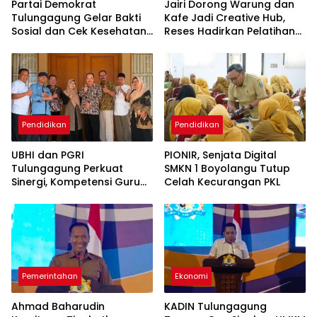
Partai Demokrat
Jairi Dorong Warung dan
Tulungagung Gelar Bakti
Kafe Jadi Creative Hub,
Sosial dan Cek Kesehatan
Reses Hadirkan Pelatihan
Gratis
Google Business
Pendidikan
Pendidikan
UBHI dan PGRI
PIONIR, Senjata Digital
Tulungagung Perkuat
SMKN 1 Boyolangu Tutup
Sinergi, Kompetensi Guru
Celah Kecurangan PKL
Jadi Prioritas
Pemerintahan
Ekonomi
Ahmad Baharudin
KADIN Tulungagung