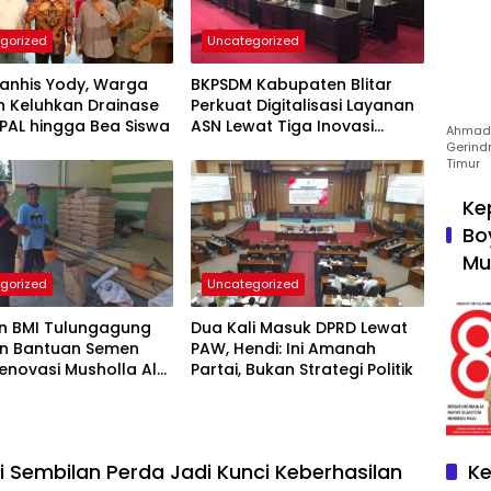
gorized
Uncategorized
Panhis Yody, Warga
BKPSDM Kabupaten Blitar
 Keluhkan Drainase
Perkuat Digitalisasi Layanan
IPAL hingga Bea Siswa
ASN Lewat Tiga Inovasi
Ahmad 
Unggulan
Gerind
Timur
Ke
Bo
Mu
gorized
Uncategorized
n BMI Tulungagung
Dua Kali Masuk DPRD Lewat
an Bantuan Semen
PAW, Hendi: Ini Amanah
enovasi Musholla Al
Partai, Bukan Strategi Politik
di Jabalsari
Sembilan Perda Jadi Kunci Keberhasilan
Ke