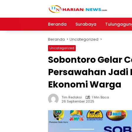
Langsung
ke
konten
Beranda
Surabaya
Tulungagun
Beranda
Uncategorized
Uncategorized
Sobontoro Gelar C
Persawahan Jadi 
Ekonomi Warga
Tim Redaksi
1 Min Baca
26 September 2025