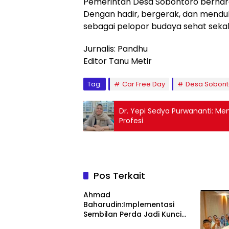
Pemerintah Desa Sobontoro berhara
Dengan hadir, bergerak, dan mendu
sebagai pelopor budaya sehat sekal
Jurnalis: Pandhu
Editor Tanu Metir
Tag:
Car Free Day
Desa Sobont
Dr. Yepi Sedya Purwananti: Menjadi Dosen Adalah Panggilan Jiwa, Bukan Sekadar
Profesi
Pos Terkait
Ahmad
Baharudin:Implementasi
Sembilan Perda Jadi Kunci
Keberhasilan Pembangunan