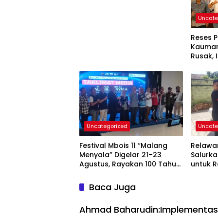
Tulungagung
Uncate
Reses 
Kauman
Rusak, 
Uncategorized
Uncate
Festival Mbois 11 “Malang
Relawa
Menyala” Digelar 21–23
Salurk
Agustus, Rayakan 100 Tahun
untuk R
Stadion Gajayana dan
Ikhlas 
Status UNESCO
Baca Juga
Ahmad Baharudin:Implementasi 