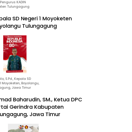
Pengurus KADIN
ten Tulungagung
pala SD Negeri 1 Moyoketen
yolangu Tulungagung
to, S.Pd., Kepala SD
1 Moyoketen, Boyolangu,
agung, Jawa Timur
mad Baharudin, SM., Ketua DPC
rtai Gerindra Kabupaten
lungagung, Jawa Timur