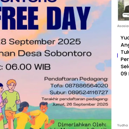
Asosia
Yud
An
Tul
Pe
Sel
09 
Yudha 