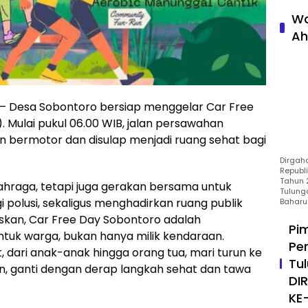
Wa
Ah
Desa Sobontoro bersiap menggelar Car Free
 Mulai pukul 06.00 WIB, jalan persawahan
an bermotor dan disulap menjadi ruang sehat bagi
Dirgah
Republ
Tahun 2
lahraga, tetapi juga gerakan bersama untuk
Tulung
 polusi, sekaligus menghadirkan ruang publik
Baharu
kan, Car Free Day Sobontoro adalah
Pi
uk warga, bukan hanya milik kendaraan.
Pe
 dari anak-anak hingga orang tua, mari turun ke
Tu
sin, ganti dengan derap langkah sehat dan tawa
DI
KE