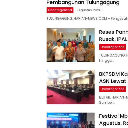
Pembangunan Tulungagung
Uncategorized
5 Agustus 2026
TULUNGAGUNG, HARIAN-NEWS.COM – Pengesahan
Reses Panh
Rusak, IPA
Uncategorized
TULUNGAGUNG, HA
hingga…
BKPSDM Kab
ASN Lewat 
Uncategorized
BLITAR, HARIA
Sumber…
Festival Mb
Agustus, R