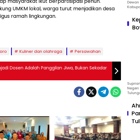
p masyarakat ikut berpartisipasi penuh.
Dewan 
Kabupa
kung UMKM lokal, warga turut menjadikan desa
igus ramah lingkungan.
Ke
Bo
oro
Kuliner dan olahraga
Persawahan
Suprian
Negeri 
Tulung
Ah
Pa
Tu