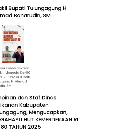
kil Bupati Tulungagung H.
mad Baharudin, SM
ayu Kemerdekaan
ik Indonesia Ke-80
025 : Wakil Bupati
agung H. Ahmad
din, SM
mpinan dan Staf Dinas
rikanan Kabupaten
lungagung, Mengucapkan,
RGAHAYU HUT KEMERDEKAAN RI
-80 TAHUN 2025