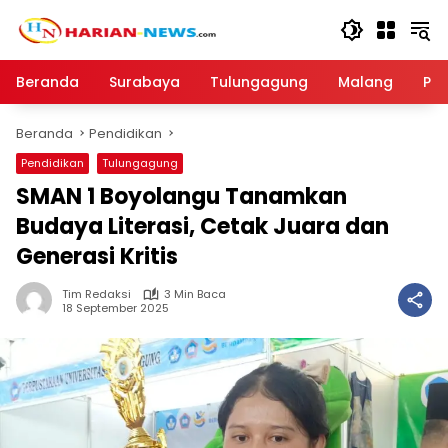
Langsung
ke
konten
Beranda
Surabaya
Tulungagung
Malang
Par
Beranda
Pendidikan
Pendidikan
Tulungagung
SMAN 1 Boyolangu Tanamkan
Budaya Literasi, Cetak Juara dan
Generasi Kritis
Tim Redaksi
3 Min Baca
18 September 2025