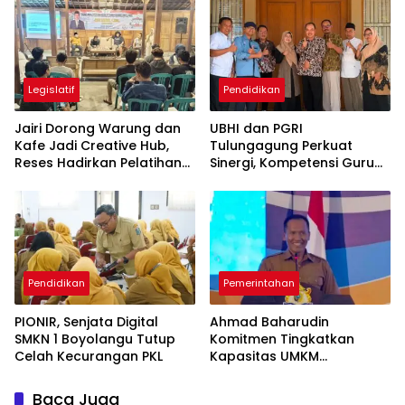
Legislatif
Pendidikan
Jairi Dorong Warung dan
UBHI dan PGRI
Kafe Jadi Creative Hub,
Tulungagung Perkuat
Reses Hadirkan Pelatihan
Sinergi, Kompetensi Guru
Google Business
Jadi Prioritas
Pendidikan
Pemerintahan
PIONIR, Senjata Digital
Ahmad Baharudin
SMKN 1 Boyolangu Tutup
Komitmen Tingkatkan
Celah Kecurangan PKL
Kapasitas UMKM
Tulungagung Menuju Pasar
Ekspor
Baca Juga