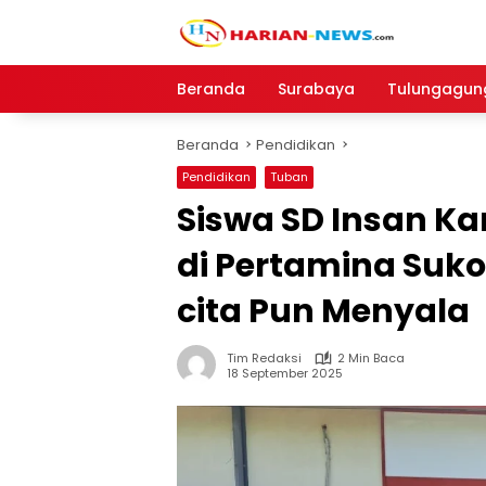
Langsung
ke
konten
Beranda
Surabaya
Tulungagun
Beranda
Pendidikan
Pendidikan
Tuban
Siswa SD Insan Ka
di Pertamina Suk
cita Pun Menyala
Tim Redaksi
2 Min Baca
18 September 2025