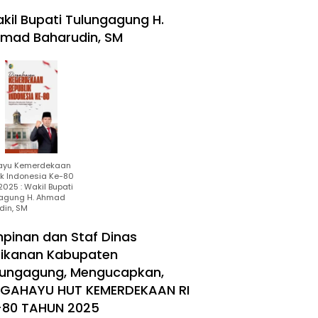
kil Bupati Tulungagung H.
mad Baharudin, SM
ayu Kemerdekaan
ik Indonesia Ke-80
025 : Wakil Bupati
agung H. Ahmad
din, SM
mpinan dan Staf Dinas
rikanan Kabupaten
lungagung, Mengucapkan,
RGAHAYU HUT KEMERDEKAAN RI
-80 TAHUN 2025