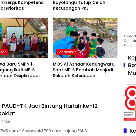
 Sinergi, Kompetensi
Boyolangu Tutup Celah
di Prioritas
Kecurangan PKL
Ahmad 
Gerind
Timur
ikan
Pendidikan
Ke
wa Baru SMPN 1
MOS Al Azhaar Kedungwaru,
Bo
gung Ikuti MPLS,
Saat MPLS Berubah Menjadi
Mu
r dan Disiplin Jadi
Sekolah Kehidupan
s
k PAUD-TK Jadi Bintang Harlah ke-12
oklat”
s 2026
Ke
NEWS.com – Sebanyak 1.700 anak jenjang PAUD…