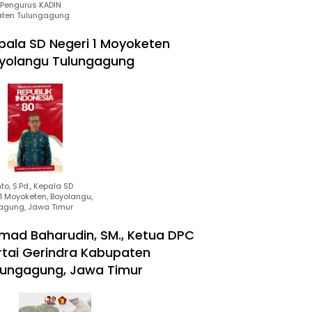
Pengurus KADIN
ten Tulungagung
pala SD Negeri 1 Moyoketen
yolangu Tulungagung
to, S.Pd., Kepala SD
1 Moyoketen, Boyolangu,
agung, Jawa Timur
mad Baharudin, SM., Ketua DPC
rtai Gerindra Kabupaten
lungagung, Jawa Timur