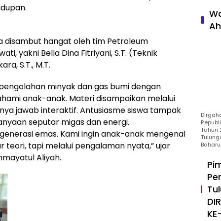
idupan.
Wa
Ah
wa disambut hangat oleh tim Petroleum
i, yakni Bella Dina Fitriyani, S.T. (Teknik
ra, S.T., M.T.
 pengolahan minyak dan gas bumi dengan
hami anak-anak. Materi disampaikan melalui
tanya jawab interaktif. Antusiasme siswa tampak
Dirgah
anyaan seputar migas dan energi.
Republ
Tahun 2
gi generasi emas. Kami ingin anak-anak mengenal
Tulung
r teori, tapi melalui pengalaman nyata,” ujar
Baharu
mmayatul Aliyah.
Pi
Pe
Tu
DI
KE