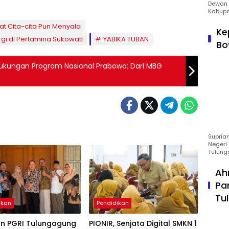
Dewan 
Kabupa
t Cita-cita Pun Menyala
Ke
rgi di Pertamina Sukowati
YABIKA TUBAN
Bo
ukungan Program Nasional Prabowo: Dari MBG
Suprian
Negeri 
Tulung
Ah
Pa
Tu
ikan
Pendidikan
an PGRI Tulungagung
PIONIR, Senjata Digital SMKN 1