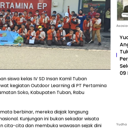
Asosia
Yud
An
Tul
Pe
Sel
09 
an siswa kelas IV SD Insan Kamil Tuban
at kegiatan Outdoor Learning di PT Pertamina
ecamatan Soko, Kabupaten Tuban, Rabu
mata berbinar, mereka diajak langsung
nasional. Kunjungan ini bukan sekadar wisata
Yudha 
an cita-cita dan membuka wawasan sejak dini