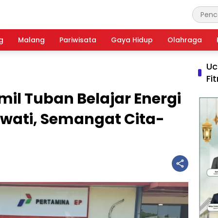
g
Malang
Pariwisata
Gaya Hidup
Olahraga
Uc
Fi
mil Tuban Belajar Energi
owati, Semangat Cita-