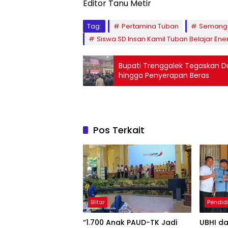
Editor Tanu Metir
Tag:
Pertamina Tuban
Semanga
Siswa SD Insan Kamil Tuban Belajar Ene
Bupati Trenggalek Tegaskan D
hingga Penyerapan Beras
Pos Terkait
Blitar
Pendid
“1.700 Anak PAUD-TK Jadi
UBHI d