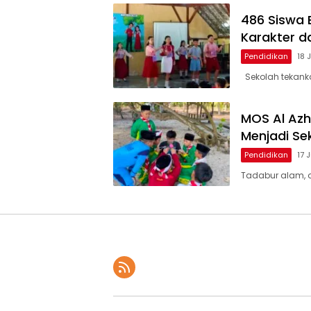
486 Siswa 
Karakter da
Pendidikan
18 
Sekolah tekanka
MOS Al Azh
Menjadi Se
Pendidikan
17 
Tadabur alam, 