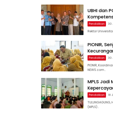
UBHI dan P
Kompetensi
Pendidikan
30 
Rektor Universita
PIONIR, Sen
Kecuranga
Pendidikan
30 
PIONIR, Koordina
NEWS.com…
MPLS Jadi
Kepercayaa
Pendidikan
18 
TULUNGAGUNG, H
(MPLS)…