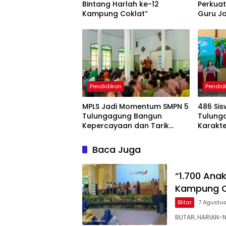
Bintang Harlah ke-12
Perkuat
Kampung Coklat”
Guru Ja
Pendidikan
Pendid
MPLS Jadi Momentum SMPN 5
486 Sis
Tulungagung Bangun
Tulunga
Kepercayaan dan Tarik
Karakte
Peserta Didik Baru
Priorita
Baca Juga
“1.700 Ana
Kampung C
Blitar
7 Agustu
BLITAR, HARIAN-