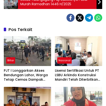
Murah Ramadhan 1446 H/2025
Pos Terkait
Blitar
Nasional
PJT I Longgarkan Akses
Lisensi Sertifikasi Untuk PT
Bendungan Lahor, Warga
LSBU Arkindo Konstruksi
Tetap Cemas Dampak
Mandiri Telah Diterbitkan
Ekonomi dan Ancaman
LPJK Kementerian PU
Penutupan Total