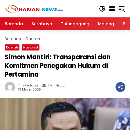
Langsung
ke
konten
Beranda
Surabaya
Tulungagung
Malang
Par
Beranda
Daerah
Daerah
Nasional
Simon Mantiri: Transparansi dan
Komitmen Penegakan Hukum di
Pertamina
Tim Redaksi
1 Min Baca
13 Maret 2025