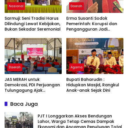
Nasional
Daerah
Sarmuji: Seni Tradisi Harus
Erma Susanti Sodok
Dilindungi Lewat Kebijakan,
Pemerintah: Korupsi dan
Bukan Sekadar Seremonial
Pengangguran Jadi
Ancaman Demokrasi
Daerah
Agama
JAS MERAH untuk
Bupati Baharudin :
Demokrasi, PDI Perjuangan
Hidupkan Masjid, Rangkul
Tulungagung Ajak
Anak-anak Sejak Dini
Generasi Muda Tak
Lupakan Kudatuli
Baca Juga
PJT I Longgarkan Akses Bendungan
Lahor, Warga Tetap Cemas Dampak
Ekonomi dan Ancaman Penutupan Total