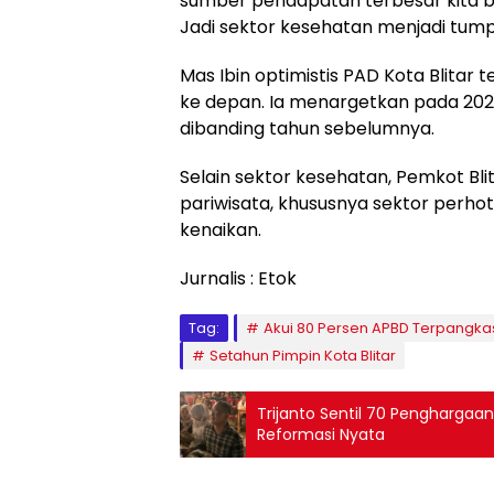
sumber pendapatan terbesar kita be
Jadi sektor kesehatan menjadi tump
Mas Ibin optimistis PAD Kota Blitar
ke depan. Ia menargetkan pada 20
dibanding tahun sebelumnya.
Selain sektor kesehatan, Pemkot Bl
pariwisata, khususnya sektor perho
kenaikan.
Jurnalis : Etok
Tag:
Akui 80 Persen APBD Terpangka
Setahun Pimpin Kota Blitar
Trijanto Sentil 70 Penghargaan
Reformasi Nyata