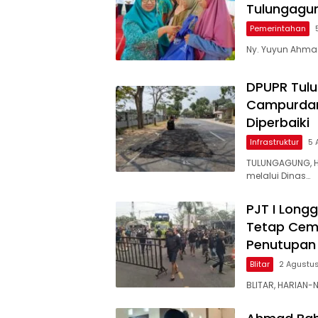
Tulungagu
Pemerintahan
Ny. Yuyun Ahmad
DPUPR Tulu
Campurdara
Diperbaiki
Infrastruktur
5 
TULUNGAGUNG, H
melalui Dinas…
PJT I Long
Tetap Cem
Penutupan 
Blitar
2 Agustu
BLITAR, HARIAN