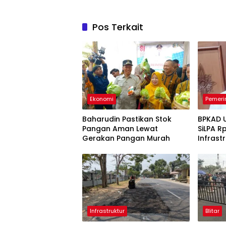
Pos Terkait
Ekonomi
Pemeri
Baharudin Pastikan Stok
BPKAD 
Pangan Aman Lewat
SiLPA Rp
Gerakan Pangan Murah
Infrast
Belanj
Infrastruktur
Blitar