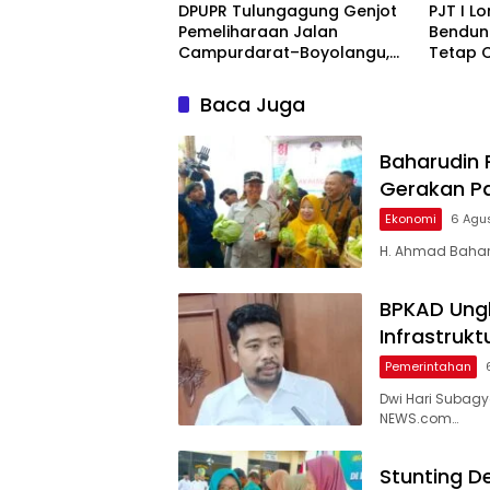
DPUPR Tulungagung Genjot
PJT I L
Pemeliharaan Jalan
Bendun
Campurdarat–Boyolangu,
Tetap 
Ruas 7,6 Kilometer Mulai
Ekonom
Diperbaiki
Penutu
Baca Juga
Baharudin 
Gerakan P
Ekonomi
6 Agu
H. Ahmad Baharu
BPKAD Ungk
Infrastruk
Pemerintahan
Dwi Hari Subag
NEWS.com…
Stunting D