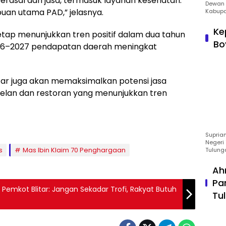
rasal dari jasa, termasuk layanan kesehatan.
Dewan 
uan utama PAD,” jelasnya.
Kabupa
Ke
 tetap menunjukkan tren positif dalam dua tahun
Bo
26–2027 pendapatan daerah meningkat
itar juga akan memaksimalkan potensi jasa
telan dan restoran yang menunjukkan tren
Suprian
Negeri 
s
Mas Ibin Klaim 70 Penghargaan
Tulung
Ah
Pa
 Pemkot Blitar: Jangan Sekadar Trofi, Rakyat Butuh
Tu