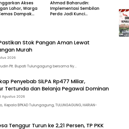
onggarkan Akses
Ahmad Baharudin:
gan Lahor, Warga
Implementasi Sembilan
Cemas Dampak
Perda Jadi Kunci
i dan Ancaman
Keberhasilan Pembangunan
pan Total
Tulungagung
Pastikan Stok Pangan Aman Lewat
angan Murah
stus 2026
din Plt. Bupati Tulungagung bersama Ny….
ap Penyebab SiLPA Rp477 Miliar,
tur Tertunda dan Belanja Pegawai Dominan
6 Agustus 2026
yo, Kepala BPKAD Tulungagung, TULUNGAGUNG, HARIAN-
esa Tenggur Turun ke 2,21 Persen, TP PKK