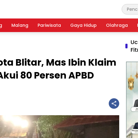
g
Malang
Pariwisata
Gaya Hidup
Olahraga
Uc
Fi
a Blitar, Mas Ibin Klaim
Akui 80 Persen APBD