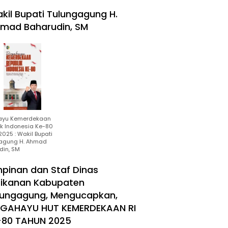
kil Bupati Tulungagung H.
mad Baharudin, SM
ayu Kemerdekaan
ik Indonesia Ke-80
025 : Wakil Bupati
agung H. Ahmad
din, SM
mpinan dan Staf Dinas
rikanan Kabupaten
lungagung, Mengucapkan,
RGAHAYU HUT KEMERDEKAAN RI
-80 TAHUN 2025