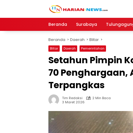
Langsung
ke
konten
Beranda
Surabaya
Tulungagun
Beranda
Daerah
Blitar
Blitar
Daerah
Pemerintahan
Setahun Pimpin Kot
70 Penghargaan, 
Terpangkas
Tim Redaksi
2 Min Baca
3 Maret 2026