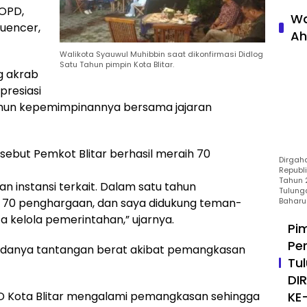
 OPD,
Wa
luencer,
Ah
Walikota Syauwul Muhibbin saat dikonfirmasi Didlog
Satu Tahun pimpin Kota Blitar.
g akrab
presiasi
tahun kepemimpinannya bersama jajaran
sebut Pemkot Blitar berhasil meraih 70
Dirgah
Republ
Tahun 2
n instansi terkait. Dalam satu tahun
Tulung
Baharu
 70 penghargaan, dan saya didukung teman-
 kelola pemerintahan,” ujarnya.
Pi
Pe
 adanya tantangan berat akibat pemangkasan
Tu
DI
KE
D Kota Blitar mengalami pemangkasan sehingga