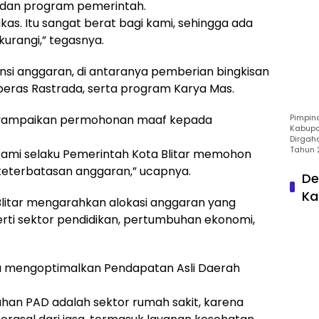
 dan program pemerintah.
as. Itu sangat berat bagi kami, sehingga ada
urangi,” tegasnya.
nsi anggaran, di antaranya pemberian bingkisan
n beras Rastrada, serta program Karya Mas.
Pimpin
menyampaikan permohonan maaf kepada
Kabupa
Dirgah
Tahun 
 kami selaku Pemerintah Kota Blitar memohon
keterbatasan anggaran,” ucapnya.
De
Ka
Blitar mengarahkan alokasi anggaran yang
rti sektor pendidikan, pertumbuhan ekonomi,
aya mengoptimalkan Pendapatan Asli Daerah
han PAD adalah sektor rumah sakit, karena