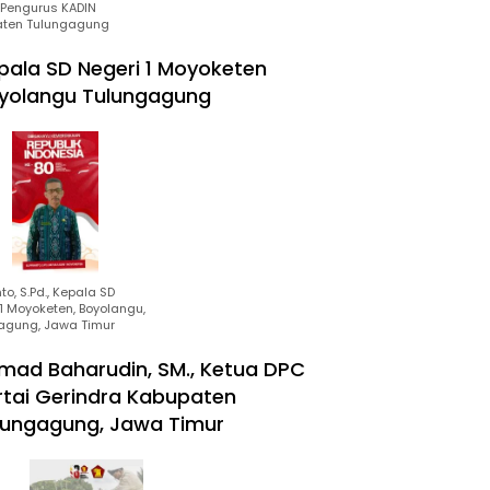
Pengurus KADIN
ten Tulungagung
pala SD Negeri 1 Moyoketen
yolangu Tulungagung
to, S.Pd., Kepala SD
1 Moyoketen, Boyolangu,
agung, Jawa Timur
mad Baharudin, SM., Ketua DPC
rtai Gerindra Kabupaten
lungagung, Jawa Timur