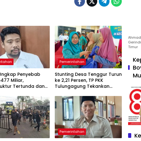
Ahmad 
Gerind
Timur
Ke
ntahan
Pemerintahan
Bo
Ungkap Penyebab
Stunting Desa Tenggur Turun
Mu
477 Miliar,
ke 2,21 Persen, TP PKK
ruktur Tertunda dan
Tulungagung Tekankan
a Pegawai Dominan
Pendampingan
Berkelanjutan
Pemerintahan
Ke