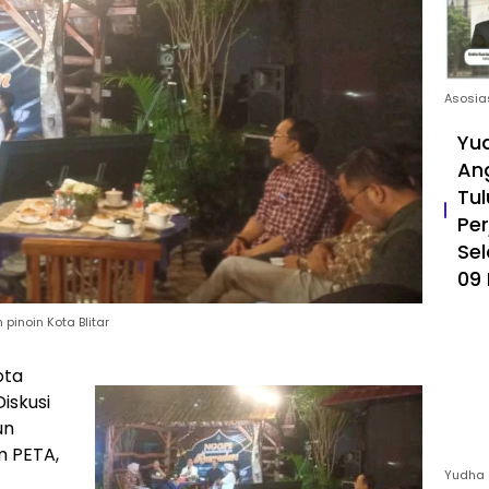
Asosia
Yud
An
Tul
Pe
Sel
09 
pinoin Kota Blitar
ota
iskusi
un
m PETA,
Yudha 