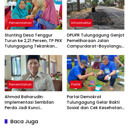
Pemerintahan
Infrastruktur
Stunting Desa Tenggur
DPUPR Tulungagung Genjot
Turun ke 2,21 Persen, TP PKK
Pemeliharaan Jalan
Tulungagung Tekankan
Campurdarat–Boyolangu,
Pendampingan
Ruas 7,6 Kilometer Mulai
Berkelanjutan
Diperbaiki
Pemerintahan
Politik
Ahmad Baharudin:
Partai Demokrat
Implementasi Sembilan
Tulungagung Gelar Bakti
Perda Jadi Kunci
Sosial dan Cek Kesehatan
Keberhasilan
Gratis
Pembangunan
Baca Juga
Tulungagung