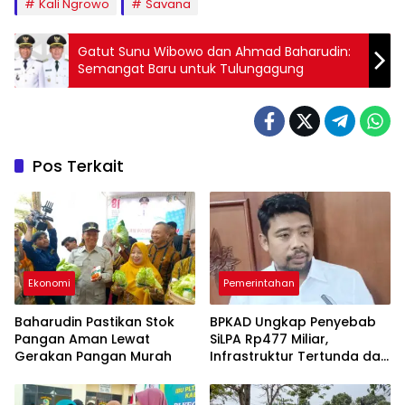
Kali Ngrowo
Savana
Gatut Sunu Wibowo dan Ahmad Baharudin:
Semangat Baru untuk Tulungagung
Pos Terkait
Ekonomi
Pemerintahan
Baharudin Pastikan Stok
BPKAD Ungkap Penyebab
Pangan Aman Lewat
SiLPA Rp477 Miliar,
Gerakan Pangan Murah
Infrastruktur Tertunda dan
Belanja Pegawai Dominan