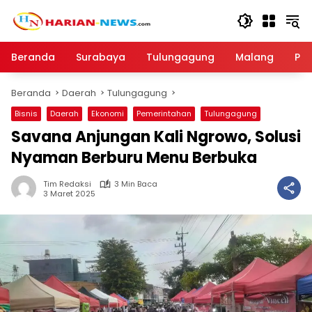
Langsung
ke
konten
Beranda
Surabaya
Tulungagung
Malang
Par
Beranda
Daerah
Tulungagung
Bisnis
Daerah
Ekonomi
Pemerintahan
Tulungagung
Savana Anjungan Kali Ngrowo, Solusi
Nyaman Berburu Menu Berbuka
Tim Redaksi
3 Min Baca
3 Maret 2025