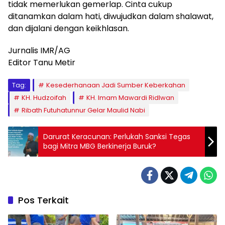
tidak memerlukan gemerlap. Cinta cukup
ditanamkan dalam hati, diwujudkan dalam shalawat,
dan dijalani dengan keikhlasan.
Jurnalis IMR/AG
Editor Tanu Metir
Tag:
Kesederhanaan Jadi Sumber Keberkahan
KH. Hudzoifah
KH. Imam Mawardi Ridlwan
Ribath Futuhatunnur Gelar Maulid Nabi
Darurat Keracunan: Perlukah Sanksi Tegas
bagi Mitra MBG Berkinerja Buruk?
Pos Terkait