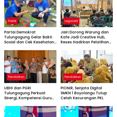
Politik
Legislatif
Partai Demokrat
Jairi Dorong Warung dan
Tulungagung Gelar Bakti
Kafe Jadi Creative Hub,
Sosial dan Cek Kesehatan
Reses Hadirkan Pelatihan
Gratis
Google Business
Pendidikan
Pendidikan
UBHI dan PGRI
PIONIR, Senjata Digital
Tulungagung Perkuat
SMKN 1 Boyolangu Tutup
Sinergi, Kompetensi Guru
Celah Kecurangan PKL
Jadi Prioritas