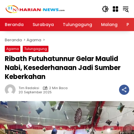
Langsung
ke
konten
Beranda
Surabaya
Tulungagung
Malang
Par
Beranda
Agama
Agama
Tulungagung
Ribath Futuhatunnur Gelar Maulid
Nabi, Kesederhanaan Jadi Sumber
Keberkahan
Tim Redaksi
2 Min Baca
20 September 2025