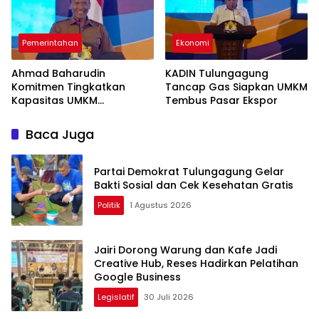
Pemerintahan
Ekonomi
Ahmad Baharudin
KADIN Tulungagung
Komitmen Tingkatkan
Tancap Gas Siapkan UMKM
Kapasitas UMKM
Tembus Pasar Ekspor
Tulungagung Menuju Pasar
Ekspor
Baca Juga
Partai Demokrat Tulungagung Gelar
Bakti Sosial dan Cek Kesehatan Gratis
Politik
1 Agustus 2026
Jairi Dorong Warung dan Kafe Jadi
Creative Hub, Reses Hadirkan Pelatihan
Google Business
Legislatif
30 Juli 2026