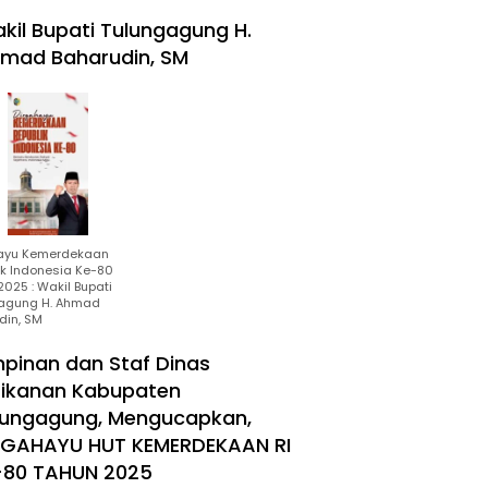
kil Bupati Tulungagung H.
mad Baharudin, SM
ayu Kemerdekaan
ik Indonesia Ke-80
025 : Wakil Bupati
agung H. Ahmad
din, SM
mpinan dan Staf Dinas
rikanan Kabupaten
lungagung, Mengucapkan,
RGAHAYU HUT KEMERDEKAAN RI
-80 TAHUN 2025