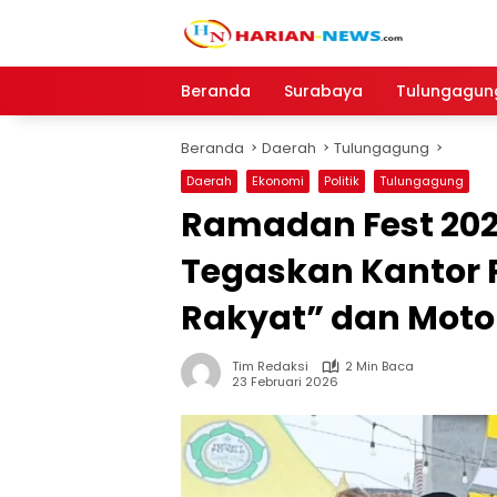
Langsung
ke
konten
Beranda
Surabaya
Tulungagun
Beranda
Daerah
Tulungagung
Daerah
Ekonomi
Politik
Tulungagung
Ramadan Fest 202
Tegaskan Kantor 
Rakyat” dan Mot
Tim Redaksi
2 Min Baca
23 Februari 2026