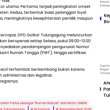
“naik
Dewan 
Kabupa
ator utama. Pertama, terjadi peningkatan omzet
sten. Kedua, terbentuk basis pelanggan loyal
Ke
tiga, meningkatnya kesejahteraan pemilik maupun
Bo
tercapai, DPD Golkar Tulungagung meluncurkan
kan beroperasi setiap Selasa, pukul 09.00–13.00
ni menyediakan pendampingan pengurusan Nomor
dustri Rumah Tangga (PIRT), hingga sertifikasi
Suprian
a kecil terhambat berkembang bukan karena
Negeri 
Tulung
 administrasi dan legalitas.
 tegasnya.
Ah
Pa
Tu
antor Partai sebagai “Rumah Rakyat” dan Motor UMKM
kar Tulungagung
M Sarmuji
Ramadan Fest 2026