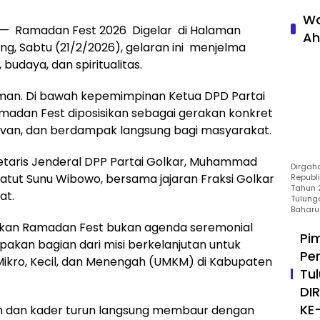
Wa
 Ramadan Fest 2026 Digelar di Halaman
Ah
ng, Sabtu (21/2/2026), gelaran ini menjelma
budaya, dan spiritualitas.
siman. Di bawah kepemimpinan Ketua DPD Partai
amadan Fest diposisikan sebagai gerakan konkret
levan, dan berdampak langsung bagi masyarakat.
etaris Jenderal DPP Partai Golkar, Muhammad
Dirgah
Gatut Sunu Wibowo, bersama jajaran Fraksi Golkar
Republ
Tahun 2
at.
Tulung
Baharu
kan Ramadan Fest bukan agenda seremonial
Pi
upakan bagian dari misi berkelanjutan untuk
Pe
ikro, Kecil, dan Menengah (UMKM) di Kabupaten
Tu
DI
KE
 dan kader turun langsung membaur dengan