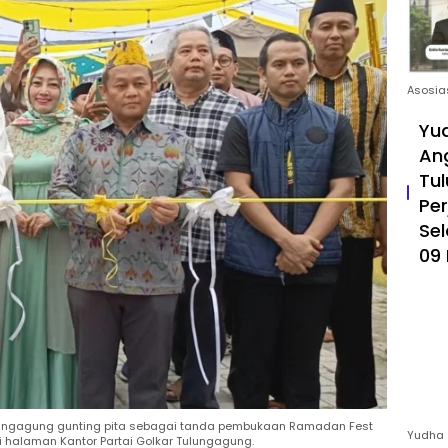
Asosia
Yud
An
Tul
Pe
Sel
09 
 Tulungagung gunting pita sebagai tanda pembukaan Ramadan Fest
Yudha 
 halaman Kantor Partai Golkar Tulungagung.