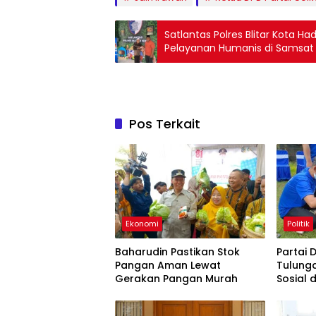
Satlantas Polres Blitar Kota H
Pelayanan Humanis di Samsat
Pos Terkait
Ekonomi
Politik
Baharudin Pastikan Stok
Partai
Pangan Aman Lewat
Tulung
Gerakan Pangan Murah
Sosial
Gratis