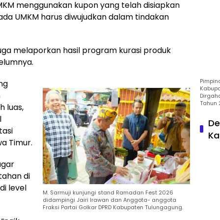
MKM menggunakan kupon yang telah disiapkan
kepada UMKM harus diwujudkan dalam tindakan
 juga melaporkan hasil program kurasi produk
belumnya.
Pimpin
ng
Kabupa
n
Dirgah
Tahun 
 luas,
l
De
tasi
Ka
wa Timur.
agar
tahan di
i level
M. Sarmuji kunjungi stand Ramadan Fest 2026
didampingi Jairi Irawan dan Anggota- anggota
Fraksi Partai Golkar DPRD Kabupaten Tulungagung.