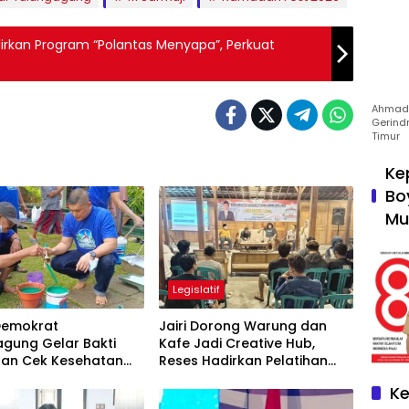
adirkan Program “Polantas Menyapa”, Perkuat
Ahmad 
Gerind
Timur
Ke
Bo
Mu
Legislatif
 Demokrat
Jairi Dorong Warung dan
agung Gelar Bakti
Kafe Jadi Creative Hub,
 dan Cek Kesehatan
Reses Hadirkan Pelatihan
Google Business
Ke