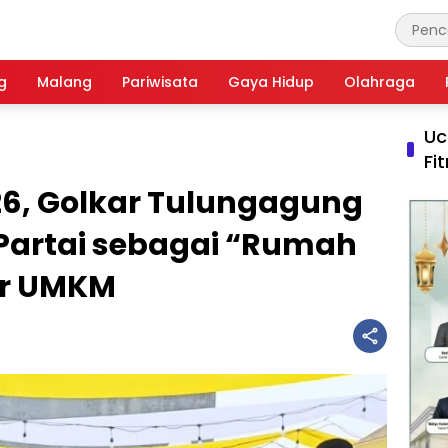
g
Malang
Pariwisata
Gaya Hidup
Olahraga
Uc
Fi
6, Golkar Tulungagung
Partai sebagai “Rumah
or UMKM