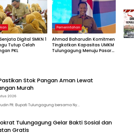
ikan
Pemerintahan
 Senjata Digital SMKN 1
Ahmad Baharudin Komitmen
ngu Tutup Celah
Tingkatkan Kapasitas UMKM
ngan PKL
Tulungagung Menuju Pasar
Ekspor
Pastikan Stok Pangan Aman Lewat
angan Murah
stus 2026
din Plt. Bupati Tulungagung bersama Ny….
okrat Tulungagung Gelar Bakti Sosial dan
tan Gratis