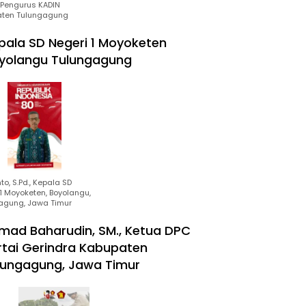
Pengurus KADIN
ten Tulungagung
pala SD Negeri 1 Moyoketen
yolangu Tulungagung
to, S.Pd., Kepala SD
1 Moyoketen, Boyolangu,
agung, Jawa Timur
mad Baharudin, SM., Ketua DPC
rtai Gerindra Kabupaten
lungagung, Jawa Timur