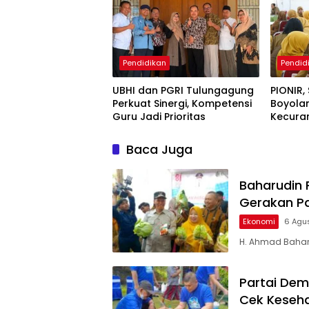
Pendidikan
Pendid
UBHI dan PGRI Tulungagung
PIONIR,
Perkuat Sinergi, Kompetensi
Boyola
Guru Jadi Prioritas
Kecura
Baca Juga
Baharudin 
Gerakan P
Ekonomi
6 Agu
H. Ahmad Baharu
Partai Dem
Cek Keseha