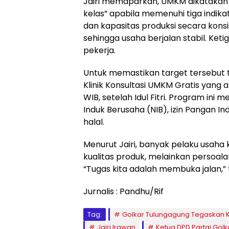
Jairi memaparkan, UMKM dikatakan 
kelas” apabila memenuhi tiga indik
dan kapasitas produksi secara konsi
sehingga usaha berjalan stabil. Ke
pekerja.
Untuk memastikan target tersebut 
Klinik Konsultasi UMKM Gratis yang a
WIB, setelah Idul Fitri. Program i
Induk Berusaha (NIB), izin Pangan In
halal.
Menurut Jairi, banyak pelaku usah
kualitas produk, melainkan persoalan
“Tugas kita adalah membuka jalan,”
Jurnalis : Pandhu/Rif
Tag:
Golkar Tulungagung Tegaskan K
Jairi Irawan
Ketua DPD Partai Gol