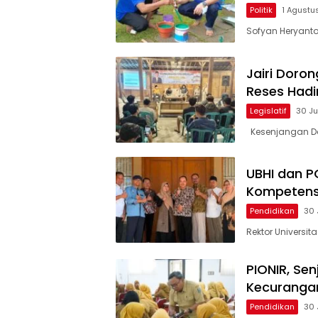
Politik
1 Agustu
Sofyan Heryanto,
Jairi Doro
Reses Hadi
Legislatif
30 Ju
Kesenjangan Da
UBHI dan P
Kompetensi
Pendidikan
30 
Rektor Universita
PIONIR, Sen
Kecuranga
Pendidikan
30 