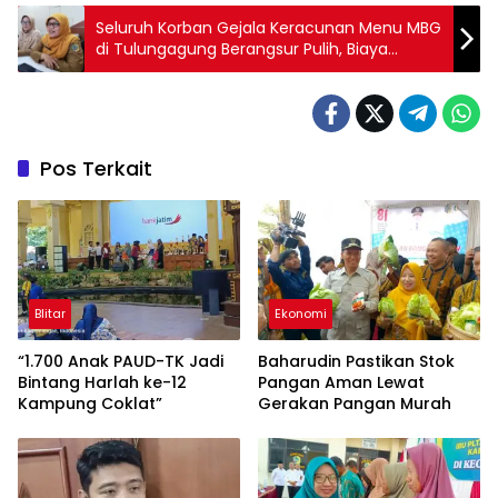
Seluruh Korban Gejala Keracunan Menu MBG
di Tulungagung Berangsur Pulih, Biaya
Pengobatan Ditanggung BGN
Pos Terkait
Blitar
Ekonomi
“1.700 Anak PAUD-TK Jadi
Baharudin Pastikan Stok
Bintang Harlah ke-12
Pangan Aman Lewat
Kampung Coklat”
Gerakan Pangan Murah