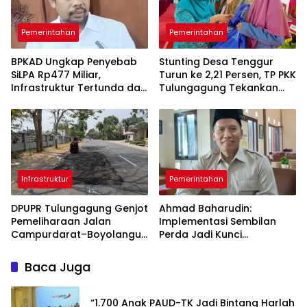
Pemerintahan
Pemerintahan
BPKAD Ungkap Penyebab
Stunting Desa Tenggur
SiLPA Rp477 Miliar,
Turun ke 2,21 Persen, TP PKK
Infrastruktur Tertunda dan
Tulungagung Tekankan
Belanja Pegawai Dominan
Pendampingan
Berkelanjutan
Infrastruktur
Pemerintahan
DPUPR Tulungagung Genjot
Ahmad Baharudin:
Pemeliharaan Jalan
Implementasi Sembilan
Campurdarat–Boyolangu,
Perda Jadi Kunci
Ruas 7,6 Kilometer Mulai
Keberhasilan
Diperbaiki
Pembangunan
Baca Juga
Tulungagung
“1.700 Anak PAUD-TK Jadi Bintang Harlah