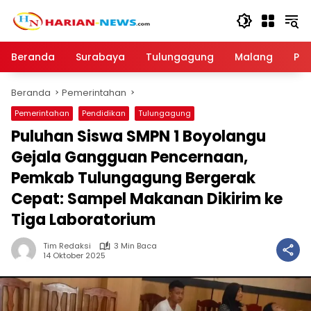
Langsung
ke
konten
Beranda
Surabaya
Tulungagung
Malang
Par
Beranda
Pemerintahan
Pemerintahan
Pendidikan
Tulungagung
Puluhan Siswa SMPN 1 Boyolangu
Gejala Gangguan Pencernaan,
Pemkab Tulungagung Bergerak
Cepat: Sampel Makanan Dikirim ke
Tiga Laboratorium
Tim Redaksi
3 Min Baca
14 Oktober 2025