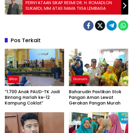
PERNYATAAN SIKAP RESMI DR. H. ROMADLON
SUKARDI, MM ATAS NAMA TIGA LEMBAGA
Pos Terkait
Blitar
Ekonomi
“1.700 Anak PAUD-TK Jadi
Baharudin Pastikan Stok
Bintang Harlah ke-12
Pangan Aman Lewat
Kampung Coklat”
Gerakan Pangan Murah