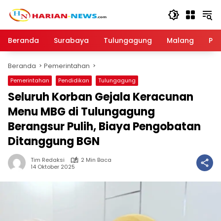
Langsung
ke
konten
Beranda
Surabaya
Tulungagung
Malang
Par
Beranda
Pemerintahan
Pemerintahan
Pendidikan
Tulungagung
Seluruh Korban Gejala Keracunan
Menu MBG di Tulungagung
Berangsur Pulih, Biaya Pengobatan
Ditanggung BGN
Tim Redaksi
2 Min Baca
14 Oktober 2025