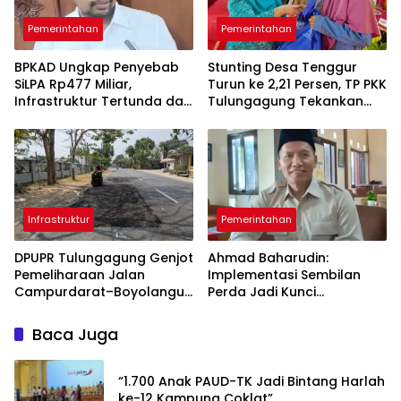
Pemerintahan
Pemerintahan
BPKAD Ungkap Penyebab
Stunting Desa Tenggur
SiLPA Rp477 Miliar,
Turun ke 2,21 Persen, TP PKK
Infrastruktur Tertunda dan
Tulungagung Tekankan
Belanja Pegawai Dominan
Pendampingan
Berkelanjutan
Infrastruktur
Pemerintahan
DPUPR Tulungagung Genjot
Ahmad Baharudin:
Pemeliharaan Jalan
Implementasi Sembilan
Campurdarat–Boyolangu,
Perda Jadi Kunci
Ruas 7,6 Kilometer Mulai
Keberhasilan
Diperbaiki
Pembangunan
Baca Juga
Tulungagung
“1.700 Anak PAUD-TK Jadi Bintang Harlah
ke-12 Kampung Coklat”