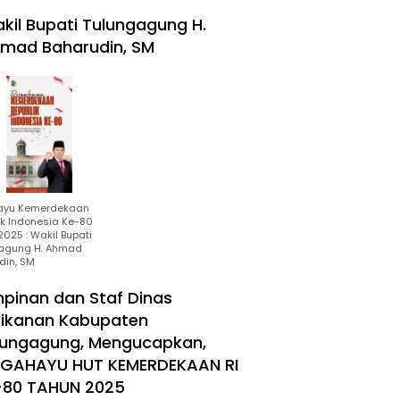
kil Bupati Tulungagung H.
mad Baharudin, SM
ayu Kemerdekaan
ik Indonesia Ke-80
025 : Wakil Bupati
agung H. Ahmad
din, SM
mpinan dan Staf Dinas
rikanan Kabupaten
lungagung, Mengucapkan,
RGAHAYU HUT KEMERDEKAAN RI
-80 TAHUN 2025