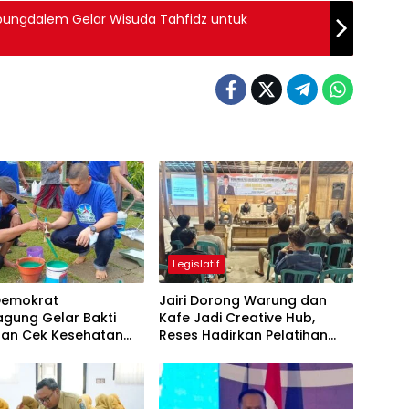
Kampungdalem Gelar Wisuda Tahfidz untuk
Legislatif
 Demokrat
Jairi Dorong Warung dan
agung Gelar Bakti
Kafe Jadi Creative Hub,
 dan Cek Kesehatan
Reses Hadirkan Pelatihan
Google Business