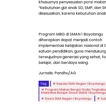
khususnya penyesuaian porsi makan
“Kebutuhan gizi anak SD, SMP, dan S
disesuaikan, karena kebutuhan anak
Program MBG di SMAN 1 Boyolangu
diharapkan dapat menjadi contoh
implementasi kebijakan nasional di 
satuan pendidikan, guna mendukun
terwujudnya generasi yang sehat, f
belajar, dan berdaya saing.
Jurnalis: Pandhu/AG
Tag:
Kepala SMA Negeri 1 Boyolangu
Program Makan Bergizi Gratis Tingkatk
Efektivitas Belajar Siswa SMAN 1 Boyolangu
Siswa SMA Negeri 1 Boyolangu
Su