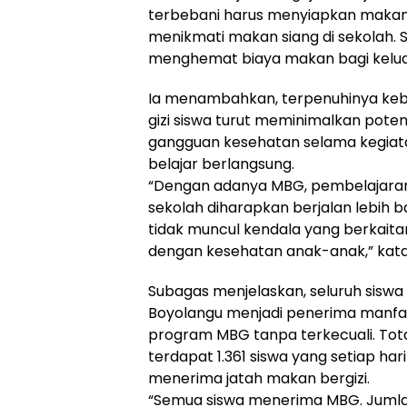
terbebani harus menyiapkan makan 
menikmati makan siang di sekolah. S
menghemat biaya makan bagi keluar
Ia menambahkan, terpenuhinya ke
gizi siswa turut meminimalkan poten
gangguan kesehatan selama kegiat
belajar berlangsung.
“Dengan adanya MBG, pembelajaran
sekolah diharapkan berjalan lebih b
tidak muncul kendala yang berkaita
dengan kesehatan anak-anak,” kat
Subagas menjelaskan, seluruh siswa
Boyolangu menjadi penerima manfa
program MBG tanpa terkecuali. Tot
terdapat 1.361 siswa yang setiap har
menerima jatah makan bergizi.
“Semua siswa menerima MBG. Juml