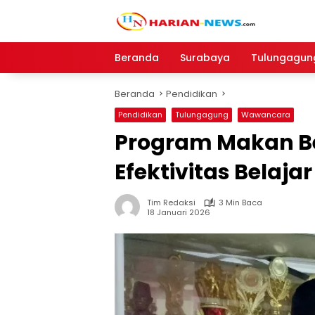
Langsung
ke
konten
Beranda
Surabaya
Tulungagun
Beranda
Pendidikan
Pendidikan
Tulungagung
Wawancara
Program Makan Ber
Efektivitas Belaj
Tim Redaksi
3 Min Baca
18 Januari 2026