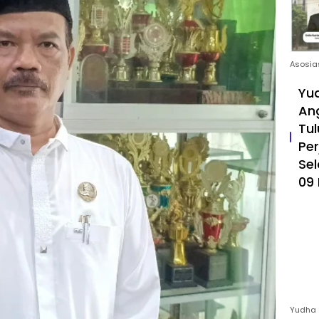
Asosia
Yud
An
Tul
Pe
Sel
09 
Yudha 