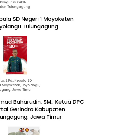
Pengurus KADIN
ten Tulungagung
pala SD Negeri 1 Moyoketen
yolangu Tulungagung
to, S.Pd., Kepala SD
1 Moyoketen, Boyolangu,
agung, Jawa Timur
mad Baharudin, SM., Ketua DPC
rtai Gerindra Kabupaten
lungagung, Jawa Timur