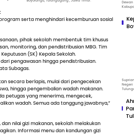
Boyolangu, Tulungagung , Jawa Timur.
Dewan 
Kabupa
k
Ke
rogram serta menghindari kecemburuan sosial
Bo
sanaan, pihak sekolah membentuk tim khusus
n, monitoring, dan pendistribusian MBG. Tim
 Keputusan (SK) Kepala Sekolah.
 dari pengawasan hingga pendistribusian.
kata Subagas.
Suprian
an secara berlapis, mulai dari pengecekan
Negeri 
iswa, hingga pengembalian wadah makanan.
Tulung
. Ada petugas yang menerima, mengecek,
Ah
alikan wadah. Semua ada tanggung jawabnya,”
Pa
Tu
 dan nilai gizi makanan, sekolah melakukan
gikan. Informasi menu dan kandungan gizi