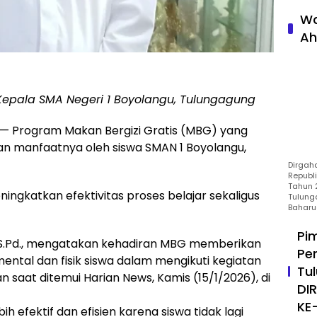
Wa
Ah
Kepala SMA Negeri 1 Boyolangu, Tulungagung
Program Makan Bergizi Gratis (MBG) yang
kan manfaatnya oleh siswa SMAN 1 Boyolangu,
Dirgah
Republ
Tahun 2
ingkatkan efektivitas proses belajar sekaligus
Tulung
Baharu
Pi
 S.Pd., mengatakan kehadiran MBG memberikan
Pe
ental dan fisik siswa dalam mengikuti kegiatan
Tu
an saat ditemui Harian News, Kamis (15/1/2026), di
DI
KE
h efektif dan efisien karena siswa tidak lagi