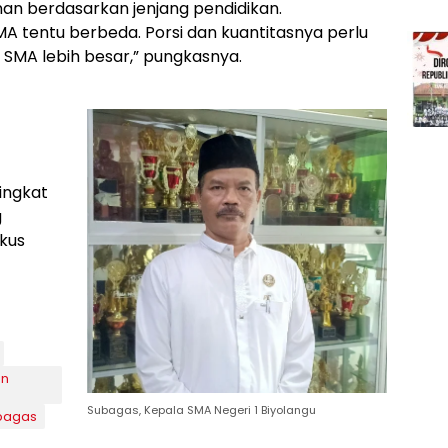
an berdasarkan jenjang pendidikan.
MA tentu berbeda. Porsi dan kuantitasnya perlu
 SMA lebih besar,” pungkasnya.
tingkat
g
okus
an
Subagas, Kepala SMA Negeri 1 Biyolangu
bagas