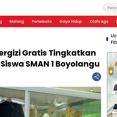
g
Malang
Pariwisata
Gaya Hidup
Olahraga
Uc
Fi
gizi Gratis Tingkatkan
ar Siswa SMAN 1 Boyolangu