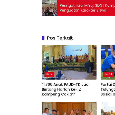
Peringati Isra’ Mi’raj, SDN 1 
Penguatan Karakter Siswa
Pos Terkait
Blitar
Politik
“1.700 Anak PAUD-TK Jadi
Partai
Bintang Harlah ke-12
Tulung
Kampung Coklat”
Sosial
Gratis