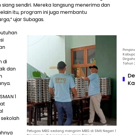
siang sendiri. Mereka langsung menerima dan
elain itu, program ini juga membantu
ga,” ujar Subagas.
butuhan
si
an
Pimpin
Kabupa
Dirgah
 di
Tahun 
aik dan
De
n
Ka
anya.
 SMAN 1
at
al
i sekolah
Petugas MBG sedang mengirim MBG di SMA Negeri 1
ahnya