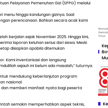
Satuan Pelayanan Pemenuhan Gizi (SPPG) melalui
ari menu hingga kandungan gizinya. Saat
ngan perencanaan. Bahkan secara acak kami
Ahmad 
Gerind
lah berjalan sejak November 2025. Hingga kini,
Timur
ima laporan keluhan serius dari siswa. Meski
Ke
etap disiapkan apabila ditemukan
Bo
Mu
or. Kami inventarisasi dan langsung
ulillah sejauh ini belum ada masalah,” tuturnya.
ntuk mendukung keberlanjutan program
an nasional.
ut dan memberi manfaat nyata bagi peserta
Ke
intah semakin memperhatikan aspek teknis,