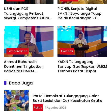
UBHI dan PGRI
PIONIR, Senjata Digital
Tulungagung Perkuat
SMKN 1 Boyolangu Tutup
Sinergi, Kompetensi Guru
Celah Kecurangan PKL
Jadi Prioritas
Pemerintahan
Ekonomi
Ahmad Baharudin
KADIN Tulungagung
Komitmen Tingkatkan
Tancap Gas Siapkan UMKM
Kapasitas UMKM
Tembus Pasar Ekspor
Tulungagung Menuju Pasar
Ekspor
Baca Juga
Partai Demokrat Tulungagung Gelar
Bakti Sosial dan Cek Kesehatan Gratis
Politik
1 Agustus 2026