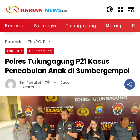
Langsung
ke
konten
Beranda
Surabaya
Tulungagung
Malang
Par
Beranda
TNI/POLRI
TNI/POLRI
Tulungagung
Polres Tulungagung P21 Kasus
Pencabulan Anak di Sumbergempol
Tim Redaksi
1 Min Baca
8 April 2026