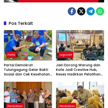
Pelaku Ditangkap
Pos Terkait
Politik
Legislatif
Partai Demokrat
Jairi Dorong Warung dan
Tulungagung Gelar Bakti
Kafe Jadi Creative Hub,
Sosial dan Cek Kesehatan
Reses Hadirkan Pelatihan
Gratis
Google Business
Pendidikan
Pendidikan