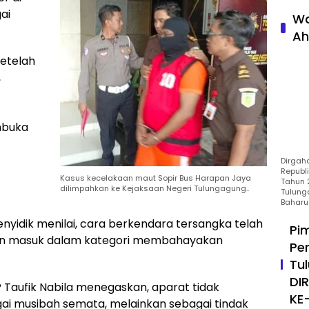
ai
Wa
Ah
Setelah
,
mbuka
Dirgah
Republ
Kasus kecelakaan maut Sopir Bus Harapan Jaya
Tahun 2
dilimpahkan ke Kejaksaan Negeri Tulungagung..
Tulung
Baharu
yidik menilai, cara berkendara tersangka telah
Pi
dan masuk dalam kategori membahayakan
Pe
Tu
DI
 Taufik Nabila menegaskan, aparat tidak
KE
i musibah semata, melainkan sebagai tindak