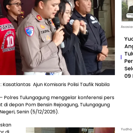
Asosia
Yud
An
Tul
Pe
Sel
09 
 Kasatlantas Ajun Komisaris Polisi Taufik Nabila
olres Tulungagung menggelar konferensi pers
 di depan Pom Bensin Rejoagung, Tulungagung
egeri, Senin (5/12/2026).
askan
Yudha 
r di