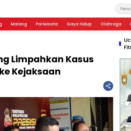
g
Malang
Pariwisata
Gaya Hidup
Olahraga
Uc
Fi
ung Limpahkan Kasus
ke Kejaksaan