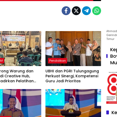
Ahmad 
Gerind
Timur
Ke
Bo
tif
Pendidikan
Mu
Dorong Warung dan
UBHI dan PGRI Tulungagung
di Creative Hub,
Perkuat Sinergi, Kompetensi
adirkan Pelatihan
Guru Jadi Prioritas
 Business
Ke