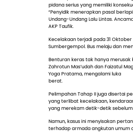
pidana serius yang memiliki konseku
“Penyidik menerapkan pasal berlapis,
Undang-Undang Lalu Lintas. Ancama
AKP Taufik.
Kecelakaan terjadi pada 31 Oktobe
Sumbergempol. Bus melaju dan men
Benturan keras tak hanya merusak 
Zahrotun Mas’udah dan Faizatul Maghf
Yoga Pratama, mengalami luka
berat.
Pelimpahan Tahap II juga disertai pe
yang terlibat kecelakaan, kendara
yang merekam detik-detik sebelum t
Namun, kasus ini menyisakan perta
terhadap armada angkutan umum da