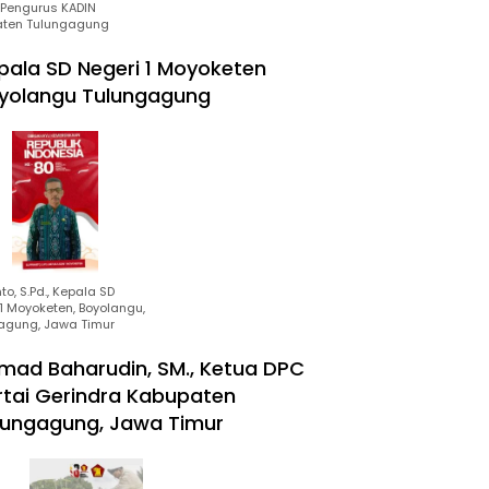
Pengurus KADIN
ten Tulungagung
pala SD Negeri 1 Moyoketen
yolangu Tulungagung
to, S.Pd., Kepala SD
1 Moyoketen, Boyolangu,
agung, Jawa Timur
mad Baharudin, SM., Ketua DPC
rtai Gerindra Kabupaten
lungagung, Jawa Timur