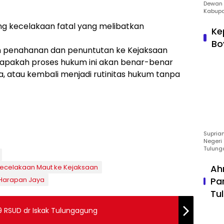
Dewan 
Kabupa
ng kecelakaan fatal yang melibatkan
Ke
Bo
n penahanan dan penuntutan ke Kejaksaan
i apakah proses hukum ini akan benar-benar
a, atau kembali menjadi rutinitas hukum tanpa
Suprian
Negeri 
Tulung
Ah
Kecelakaan Maut ke Kejaksaan
Pa
 Harapan Jaya
Tu
19 RSUD dr Iskak Tulungagung