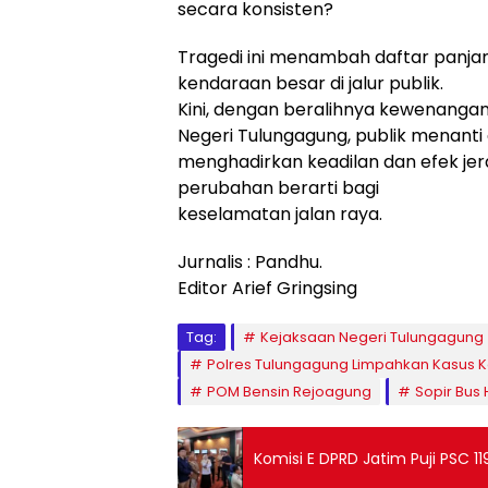
secara konsisten?
Tragedi ini menambah daftar panja
kendaraan besar di jalur publik.
Kini, dengan beralihnya kewenanga
Negeri Tulungagung, publik menant
menghadirkan keadilan dan efek jer
perubahan berarti bagi
keselamatan jalan raya.
Jurnalis : Pandhu.
Editor Arief Gringsing
Tag:
Kejaksaan Negeri Tulungagung
Polres Tulungagung Limpahkan Kasus 
POM Bensin Rejoagung
Sopir Bus
Komisi E DPRD Jatim Puji PSC 1