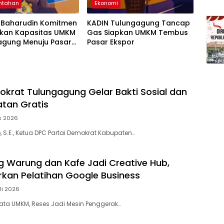
ntahan
Ekonomi
Baharudin Komitmen
KADIN Tulungagung Tancap
tkan Kapasitas UMKM
Gas Siapkan UMKM Tembus
agung Menuju Pasar
Pasar Ekspor
okrat Tulungagung Gelar Bakti Sosial dan
tan Gratis
s 2026
 S.E., Ketua DPC Partai Demokrat Kabupaten…
ng Warung dan Kafe Jadi Creative Hub,
rkan Pelatihan Google Business
li 2026
ta UMKM, Reses Jadi Mesin Penggerak…