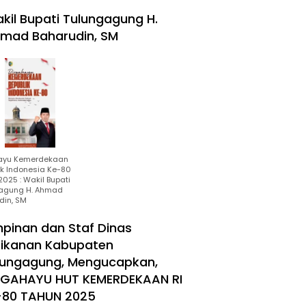
kil Bupati Tulungagung H.
mad Baharudin, SM
ayu Kemerdekaan
ik Indonesia Ke-80
025 : Wakil Bupati
agung H. Ahmad
din, SM
mpinan dan Staf Dinas
rikanan Kabupaten
lungagung, Mengucapkan,
RGAHAYU HUT KEMERDEKAAN RI
-80 TAHUN 2025