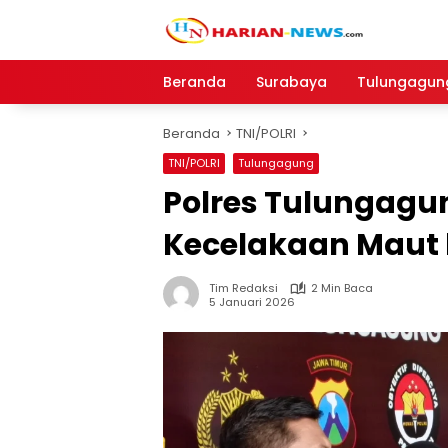
Langsung
ke
konten
Beranda
Surabaya
Tulungagun
Beranda
TNI/POLRI
TNI/POLRI
Tulungagung
Polres Tulungag
Kecelakaan Maut 
Tim Redaksi
2 Min Baca
5 Januari 2026