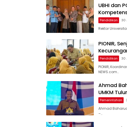
UBHI dan P
Kompetensi
Pendidikan
30 
Rektor Universita
PIONIR, Sen
Kecuranga
Pendidikan
30 
PIONIR, Koordina
NEWS.com…
Ahmad Bah
UMKM Tulu
Pemerintahan
Ahmad Baharudi
–…