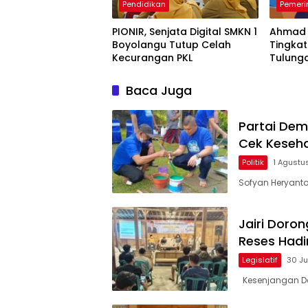
Pendidikan
Pemeri
PIONIR, Senjata Digital SMKN 1
Ahmad 
Boyolangu Tutup Celah
Tingka
Kecurangan PKL
Tulung
Ekspor
Baca Juga
Partai Dem
Cek Keseha
Politik
1 Agustu
Sofyan Heryanto,
Jairi Doro
Reses Hadi
Legislatif
30 Ju
Kesenjangan Da