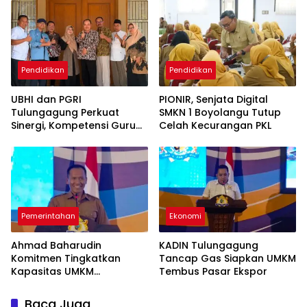
Pendidikan
Pendidikan
UBHI dan PGRI
PIONIR, Senjata Digital
Tulungagung Perkuat
SMKN 1 Boyolangu Tutup
Sinergi, Kompetensi Guru
Celah Kecurangan PKL
Jadi Prioritas
Pemerintahan
Ekonomi
Ahmad Baharudin
KADIN Tulungagung
Komitmen Tingkatkan
Tancap Gas Siapkan UMKM
Kapasitas UMKM
Tembus Pasar Ekspor
Tulungagung Menuju Pasar
Ekspor
Baca Juga