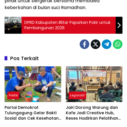
pihak untuk bergerak bersama membawa
keberkahan di bulan suci Ramadhan.
DPRD Kabupaten Blitar Paparkan Pokir untuk
Pembangunan 2026
Pos Terkait
Politik
Legislatif
Partai Demokrat
Jairi Dorong Warung dan
Tulungagung Gelar Bakti
Kafe Jadi Creative Hub,
Sosial dan Cek Kesehatan
Reses Hadirkan Pelatihan
Gratis
Google Business