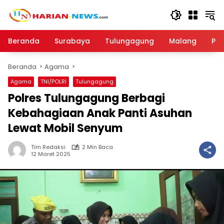
Langsung
ke
konten
Beranda
Surabaya
Tulungagung
Malang
Par
Beranda
Agama
Agama
TNI/POLRI
Tulungagung
Polres Tulungagung Berbagi
Kebahagiaan Anak Panti Asuhan
Lewat Mobil Senyum
Tim Redaksi
2 Min Baca
12 Maret 2025