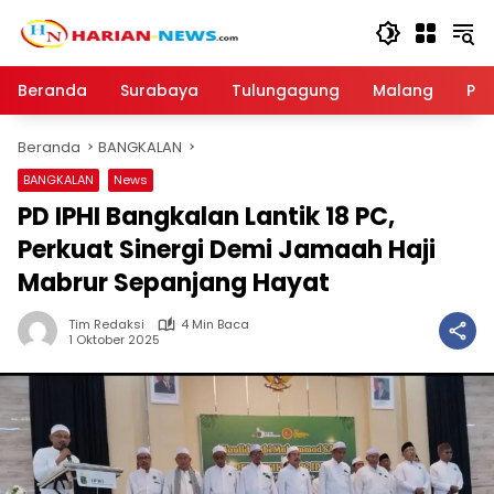
Langsung
ke
konten
Beranda
Surabaya
Tulungagung
Malang
Par
Beranda
BANGKALAN
BANGKALAN
News
PD IPHI Bangkalan Lantik 18 PC,
Perkuat Sinergi Demi Jamaah Haji
Mabrur Sepanjang Hayat
Tim Redaksi
4 Min Baca
1 Oktober 2025