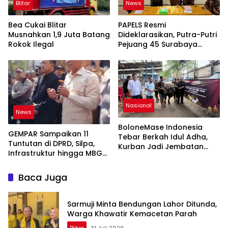
Blitar
News
Bea Cukai Blitar
PAPELS Resmi
Musnahkan 1,9 Juta Batang
Dideklarasikan, Putra-Putri
Rokok Ilegal
Pejuang 45 Surabaya
Bersatu Lanjutkan Api
Kepahlawanan
Nasional
News
BoloneMase Indonesia
GEMPAR Sampaikan 11
Tebar Berkah Idul Adha,
Tuntutan di DPRD, Silpa,
Kurban Jadi Jembatan
Infrastruktur hingga MBG
Kepedulian untuk
Jadi Sorotan
Masyarakat
Baca Juga
Sarmuji Minta Bendungan Lahor Ditunda,
Warga Khawatir Kemacetan Parah