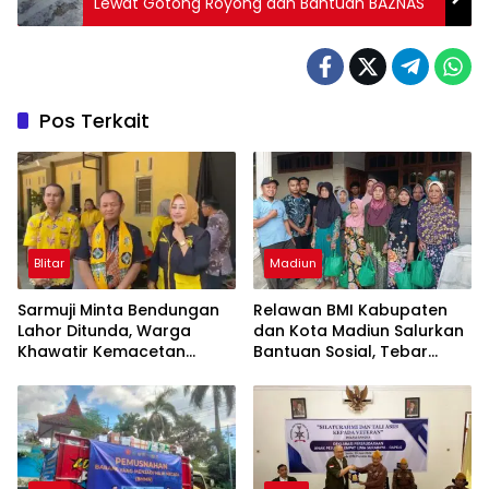
Lewat Gotong Royong dan Bantuan BAZNAS
Pos Terkait
Blitar
Madiun
Sarmuji Minta Bendungan
Relawan BMI Kabupaten
Lahor Ditunda, Warga
dan Kota Madiun Salurkan
Khawatir Kemacetan
Bantuan Sosial, Tebar
Parah
Kepedulian untuk Warga
yang Membutuhkan