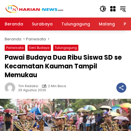
Langsung
ke
konten
Beranda
Surabaya
Tulungagung
Malang
Par
Beranda
Pariwisata
Pariwisata
Seni Budaya
Tulungagung
Pawai Budaya Dua Ribu Siswa SD se
Kecamatan Kauman Tampil
Memukau
Tim Redaksi
2 Min Baca
29 Agustus 2025