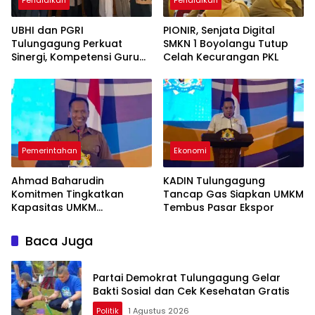
UBHI dan PGRI
PIONIR, Senjata Digital
Tulungagung Perkuat
SMKN 1 Boyolangu Tutup
Sinergi, Kompetensi Guru
Celah Kecurangan PKL
Jadi Prioritas
Pemerintahan
Ekonomi
Ahmad Baharudin
KADIN Tulungagung
Komitmen Tingkatkan
Tancap Gas Siapkan UMKM
Kapasitas UMKM
Tembus Pasar Ekspor
Tulungagung Menuju Pasar
Ekspor
Baca Juga
Partai Demokrat Tulungagung Gelar
Bakti Sosial dan Cek Kesehatan Gratis
Politik
1 Agustus 2026