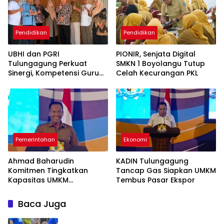
Pendidikan
Pendidikan
UBHI dan PGRI
PIONIR, Senjata Digital
Tulungagung Perkuat
SMKN 1 Boyolangu Tutup
Sinergi, Kompetensi Guru
Celah Kecurangan PKL
Jadi Prioritas
Pemerintahan
Ekonomi
Ahmad Baharudin
KADIN Tulungagung
Komitmen Tingkatkan
Tancap Gas Siapkan UMKM
Kapasitas UMKM
Tembus Pasar Ekspor
Tulungagung Menuju Pasar
Ekspor
Baca Juga