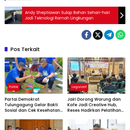
Andy Sheptiawan Sulap Bahan Sehari-hari
Jadi Teknologi Ramah Lingkungan
Pos Terkait
Politik
Legislatif
Partai Demokrat
Jairi Dorong Warung dan
Tulungagung Gelar Bakti
Kafe Jadi Creative Hub,
Sosial dan Cek Kesehatan
Reses Hadirkan Pelatihan
Gratis
Google Business