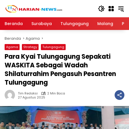
Langsung
ke
konten
Beranda
Surabaya
Tulungagung
Malang
Par
Beranda
Agama
Agama
Strategy
Tulungagung
Para Kyai Tulungagung Sepakati
WASKITA Sebagai Wadah
Shilaturrahim Pengasuh Pesantren
Tulungagung
Tim Redaksi
2 Min Baca
27 Agustus 2025