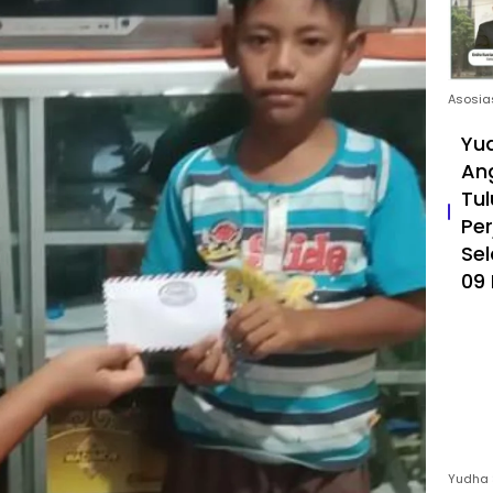
Asosia
Yud
An
Tul
Pe
Sel
09 
Yudha 