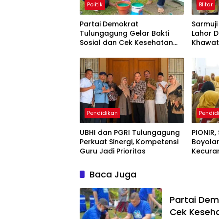
Politik
Blitar
Partai Demokrat
Sarmuj
Tulungagung Gelar Bakti
Lahor D
Sosial dan Cek Kesehatan
Khawat
Gratis
Pendidikan
Pendid
UBHI dan PGRI Tulungagung
PIONIR,
Perkuat Sinergi, Kompetensi
Boyola
Guru Jadi Prioritas
Kecura
Baca Juga
Partai Dem
Cek Keseha