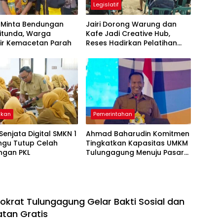
Legislatif
i Minta Bendungan
Jairi Dorong Warung dan
itunda, Warga
Kafe Jadi Creative Hub,
ir Kemacetan Parah
Reses Hadirkan Pelatihan
Google Business
ikan
Pemerintahan
 Senjata Digital SMKN 1
Ahmad Baharudin Komitmen
ngu Tutup Celah
Tingkatkan Kapasitas UMKM
ngan PKL
Tulungagung Menuju Pasar
Ekspor
okrat Tulungagung Gelar Bakti Sosial dan
tan Gratis