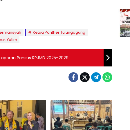
Hermansyah
Ketua Panther Tulungagung
nak Yatim
Laporan Pansus RPJMD 2025–2029