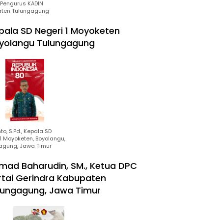
Pengurus KADIN
ten Tulungagung
pala SD Negeri 1 Moyoketen
yolangu Tulungagung
to, S.Pd., Kepala SD
1 Moyoketen, Boyolangu,
agung, Jawa Timur
mad Baharudin, SM., Ketua DPC
rtai Gerindra Kabupaten
lungagung, Jawa Timur