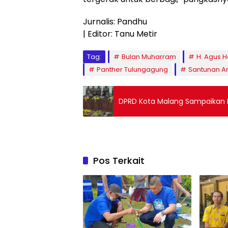
Jurnalis: Pandhu
| Editor: Tanu Metir
Tag:
Bulan Muharram
H. Agus 
Panther Tulungagung
Santunan A
DPRD Kota Malang Sampaikan 
Pos Terkait