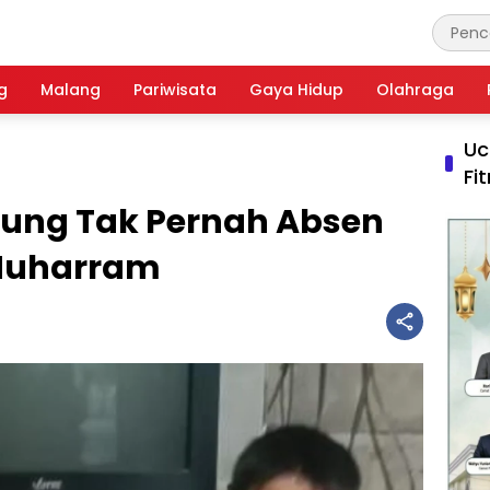
g
Malang
Pariwisata
Gaya Hidup
Olahraga
Uc
Fi
ung Tak Pernah Absen
 Muharram