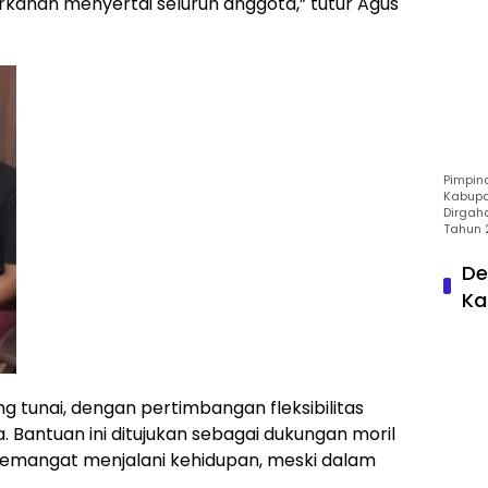
rkahan menyertai seluruh anggota,” tutur Agus
Pimpin
Kabupa
Dirgah
Tahun 
De
Ka
g tunai, dengan pertimbangan fleksibilitas
Bantuan ini ditujukan sebagai dukungan moril
semangat menjalani kehidupan, meski dalam