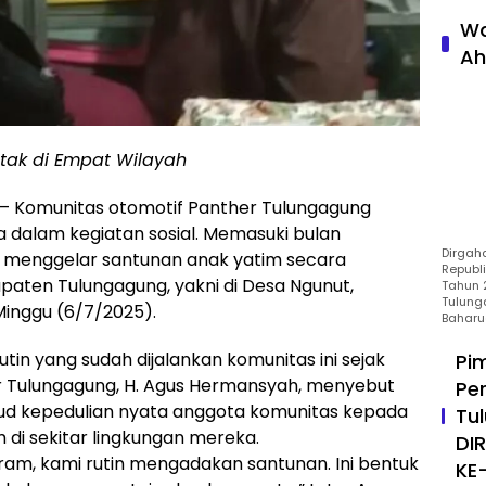
Wa
Ah
tak di Empat Wilayah
Komunitas otomotif Panther Tulungagung
 dalam kegiatan sosial. Memasuki bulan
Dirgah
ni menggelar santunan anak yatim secara
Republ
upaten Tulungagung, yakni di Desa Ngunut,
Tahun 2
Tulung
 Minggu (6/7/2025).
Baharu
tin yang sudah dijalankan komunitas ini sejak
Pi
her Tulungagung, H. Agus Hermansyah, menyebut
Pe
ujud kepedulian nyata anggota komunitas kepada
Tu
di sekitar lingkungan mereka.
DI
am, kami rutin mengadakan santunan. Ini bentuk
KE