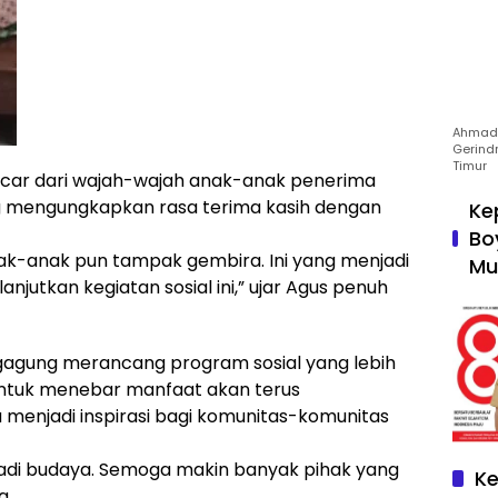
Ahmad 
Gerind
Timur
car dari wajah-wajah anak-anak penerima
g mengungkapkan rasa terima kasih dengan
Ke
Bo
ak-anak pun tampak gembira. Ini yang menjadi
Mu
njutkan kegiatan sosial ini,” ujar Agus penuh
gagung merancang program sosial yang lebih
untuk menebar manfaat akan terus
menjadi inspirasi bagi komunitas-komunitas
enjadi budaya. Semoga makin banyak pihak yang
Ke
a.