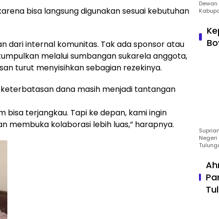
Dewan 
karena bisa langsung digunakan sesuai kebutuhan
Kabupa
Ke
Bo
an dari internal komunitas. Tak ada sponsor atau
ikumpulkan melalui sumbangan sukarela anggota,
san turut menyisihkan sebagian rezekinya.
 keterbatasan dana masih menjadi tantangan
bisa terjangkau. Tapi ke depan, kami ingin
an membuka kolaborasi lebih luas,” harapnya.
Suprian
Negeri 
Tulung
Ah
Pa
Tu