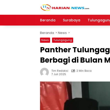
Langsung
ke
konten
Beranda
Surabaya
Tulungagun
Beranda
News
News
Tulungagung
Panther Tulungag
Berbagi di Bulan
Tim Redaksi
2 Min Baca
7 Juli 2025