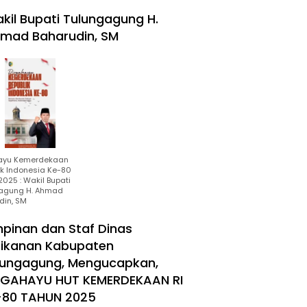
kil Bupati Tulungagung H.
mad Baharudin, SM
ayu Kemerdekaan
ik Indonesia Ke-80
025 : Wakil Bupati
agung H. Ahmad
din, SM
mpinan dan Staf Dinas
rikanan Kabupaten
lungagung, Mengucapkan,
RGAHAYU HUT KEMERDEKAAN RI
-80 TAHUN 2025