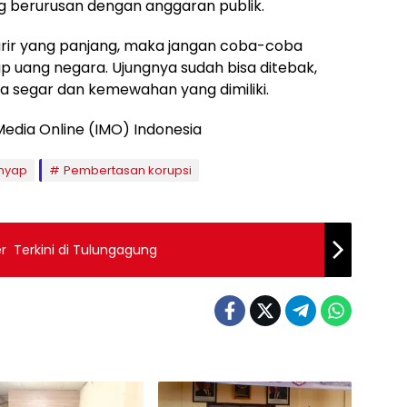
g berurusan dengan anggaran publik.
rir yang panjang, maka jangan coba-coba
 uang negara. Ujungnya sudah bisa ditebak,
ra segar dan kemewahan yang dimiliki.
edia Online (IMO) Indonesia
nyap
Pembertasan korupsi
er Terkini di Tulungagung