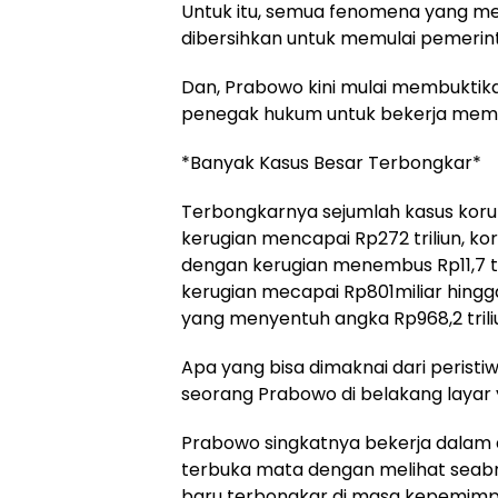
Untuk itu, semua fenomena yang me
dibersihkan untuk memulai pemerint
Dan, Prabowo kini mulai membuktik
penegak hukum untuk bekerja memb
*Banyak Kasus Besar Terbongkar*
Terbongkarnya sejumlah kasus korup
kerugian mencapai Rp272 triliun, ko
dengan kerugian menembus Rp11,7 tri
kerugian mecapai Rp801miliar hingg
yang menyentuh angka Rp968,2 trili
Apa yang bisa dimaknai dari peristiw
seorang Prabowo di belakang layar y
Prabowo singkatnya bekerja dalam d
terbuka mata dengan melihat seabr
baru terbongkar di masa kepemimp