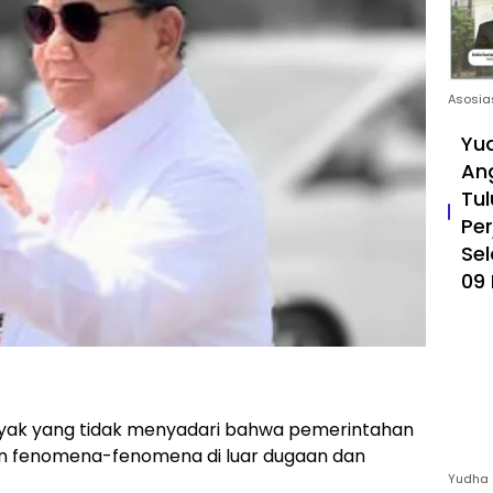
Asosia
Yud
An
Tul
Pe
Sel
09 
yak yang tidak menyadari bahwa pemerintahan
an fenomena-fenomena di luar dugaan dan
Yudha 