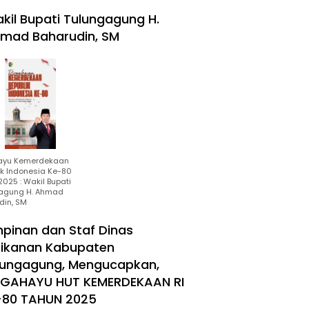
kil Bupati Tulungagung H.
mad Baharudin, SM
ayu Kemerdekaan
ik Indonesia Ke-80
025 : Wakil Bupati
agung H. Ahmad
din, SM
mpinan dan Staf Dinas
rikanan Kabupaten
lungagung, Mengucapkan,
RGAHAYU HUT KEMERDEKAAN RI
-80 TAHUN 2025