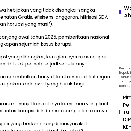
Wa
wa kebijakan yang tidak disangka-sangka
Ah
atan Gratis, efisisensi anggaran, hilirisasi SDA,
n korupsi yang masif).
panjang awal tahun 2025, pemberitaan nasional
ngkapan sejumlah kasus korupsi.
upsi yang dibongkar, kerugian nyaris mencapai
 hampir tidak pernah terjadi sebelumnya.
Dirgah
Republ
ni menimbulkan banyak kontroversi di kalangan
Tahun 2
Tulung
merupakan kado awal yang buruk bagi
Baharu
Pi
na ini menunjukkan adanya komitmen yang kuat
Pe
antas korupsi di Indonesia sampai ke akarnya.
Tu
DI
 opini yang berkembang di masyarakat
KE
us korupsi yang terkuak ke publik?