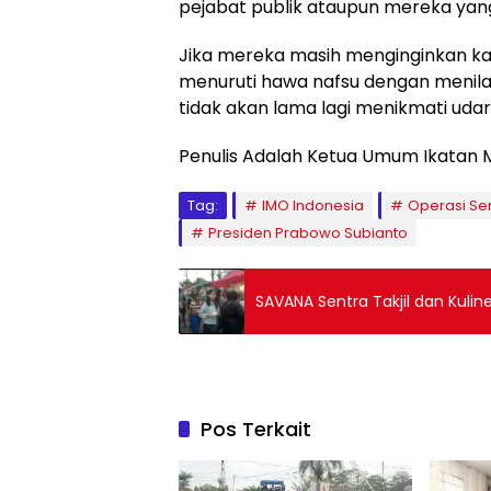
pejabat publik ataupun mereka yan
Jika mereka masih menginginkan ka
menuruti hawa nafsu dengan menilap
tidak akan lama lagi menikmati uda
Penulis Adalah Ketua Umum Ikatan M
Tag:
IMO Indonesia
Operasi Se
Presiden Prabowo Subianto
SAVANA Sentra Takjil dan Kulin
Pos Terkait