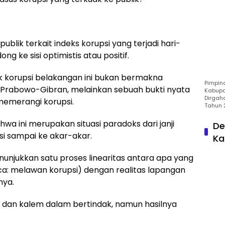
blik terkait indeks korupsi yang terjadi hari-
dong ke sisi optimistis atau positif.
ik korupsi belakangan ini bukan bermakna
Pimpin
Prabowo-Gibran, melainkan sebuah bukti nyata
Kabupa
Dirgah
emerangi korupsi.
Tahun 
ahwa ini merupakan situasi paradoks dari janji
De
 sampai ke akar-akar.
Ka
menunjukkan satu proses linearitas antara apa yang
ca: melawan korupsi) dengan realitas lapangan
nya.
, dan kalem dalam bertindak, namun hasilnya