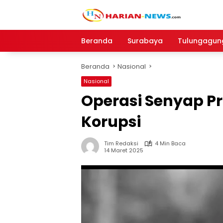
Langsung
ke
konten
Beranda
Surabaya
Tulungagun
Beranda
Nasional
Nasional
Operasi Senyap Pr
Korupsi
Tim Redaksi
4 Min Baca
14 Maret 2025