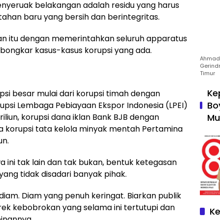
nyeruak belakangan adalah residu yang harus
ahan baru yang bersih dan berintegritas.
an itu dengan memerintahkan seluruh apparatus
ongkar kasus-kasus korupsi yang ada.
Ahmad 
Gerind
Timur
Ke
si besar mulai dari korupsi timah dengan
Bo
rupsi Lembaga Pebiayaan Ekspor Indonesia (LPEI)
Mu
liun, korupsi dana iklan Bank BJB dengan
a korupsi tata kelola minyak mentah Pertamina
un.
a ini tak lain dan tak bukan, bentuk ketegasan
ang tidak disadari banyak pihak.
iam. Diam yang penuh keringat. Biarkan publik
ek kebobrokan yang selama ini tertutupi dan
Ke
inannya.