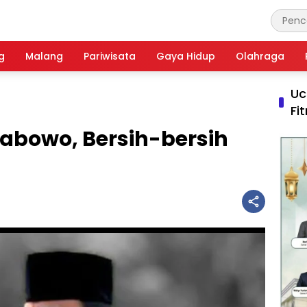
g
Malang
Pariwisata
Gaya Hidup
Olahraga
Uc
Fi
abowo, Bersih-bersih