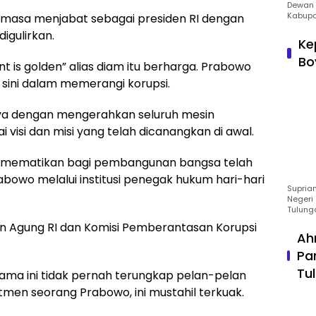
Dewan 
Kabupa
al masa menjabat sebagai presiden RI dengan
igulirkan.
Ke
Bo
t is golden” alias diam itu berharga. Prabowo
a sini dalam memerangi korupsi.
ya dengan mengerahkan seluruh mesin
 visi dan misi yang telah dicanangkan di awal.
it mematikan bagi pembangunan bangsa telah
abowo melalui institusi penegak hukum hari-hari
Suprian
Negeri 
Tulung
aan Agung RI dan Komisi Pemberantasan Korupsi
Ah
Pa
Tu
lama ini tidak pernah terungkap pelan-pelan
tmen seorang Prabowo, ini mustahil terkuak.