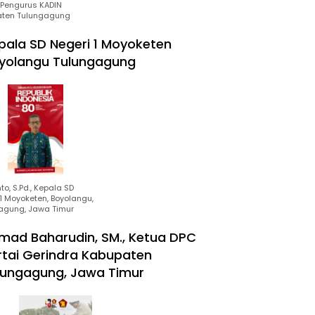
Pengurus KADIN
ten Tulungagung
pala SD Negeri 1 Moyoketen
yolangu Tulungagung
to, S.Pd., Kepala SD
1 Moyoketen, Boyolangu,
agung, Jawa Timur
mad Baharudin, SM., Ketua DPC
rtai Gerindra Kabupaten
lungagung, Jawa Timur