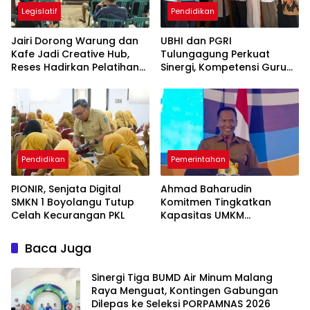
Legislatif
Pendidikan
Jairi Dorong Warung dan
UBHI dan PGRI
Kafe Jadi Creative Hub,
Tulungagung Perkuat
Reses Hadirkan Pelatihan
Sinergi, Kompetensi Guru
Google Business
Jadi Prioritas
Pendidikan
Pemerintahan
PIONIR, Senjata Digital
Ahmad Baharudin
SMKN 1 Boyolangu Tutup
Komitmen Tingkatkan
Celah Kecurangan PKL
Kapasitas UMKM
Tulungagung Menuju Pasar
Ekspor
Baca Juga
Sinergi Tiga BUMD Air Minum Malang
Raya Menguat, Kontingen Gabungan
Dilepas ke Seleksi PORPAMNAS 2026