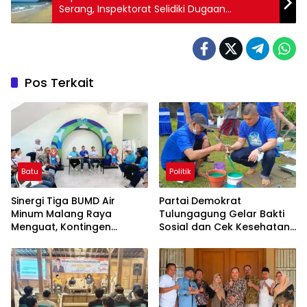
Serang, Inspektorat Selidiki Dugaan
Kebocoran Tiket Wisata
Pos Terkait
Batu
Politik
Sinergi Tiga BUMD Air
Partai Demokrat
Minum Malang Raya
Tulungagung Gelar Bakti
Menguat, Kontingen
Sosial dan Cek Kesehatan
Gabungan Dilepas ke
Gratis
Seleksi PORPAMNAS 2026