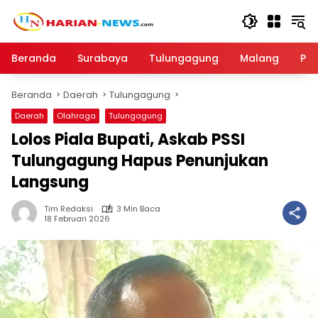
Langsung
ke
konten
Beranda
Surabaya
Tulungagung
Malang
Par
Beranda
Daerah
Tulungagung
Daerah
Olahraga
Tulungagung
Lolos Piala Bupati, Askab PSSI
Tulungagung Hapus Penunjukan
Langsung
Tim Redaksi
3 Min Baca
18 Februari 2026