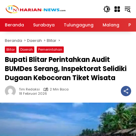
Langsung
ke
konten
Beranda
Surabaya
Tulungagung
Malang
Par
Beranda
Daerah
Blitar
Blitar
Daerah
Pemerintahan
Bupati Blitar Perintahkan Audit
BUMDes Serang, Inspektorat Selidiki
Dugaan Kebocoran Tiket Wisata
Tim Redaksi
2 Min Baca
18 Februari 2026