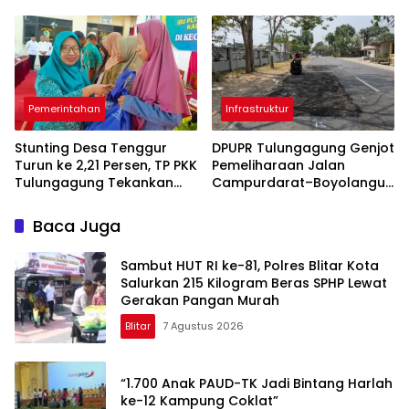
Belanja Pegawai Dominan
Pemerintahan
Infrastruktur
Stunting Desa Tenggur
DPUPR Tulungagung Genjot
Turun ke 2,21 Persen, TP PKK
Pemeliharaan Jalan
Tulungagung Tekankan
Campurdarat–Boyolangu,
Pendampingan
Ruas 7,6 Kilometer Mulai
Berkelanjutan
Diperbaiki
Baca Juga
Sambut HUT RI ke-81, Polres Blitar Kota
Salurkan 215 Kilogram Beras SPHP Lewat
Gerakan Pangan Murah
Blitar
7 Agustus 2026
“1.700 Anak PAUD-TK Jadi Bintang Harlah
ke-12 Kampung Coklat”