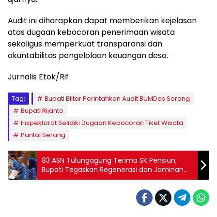
Audit ini diharapkan dapat memberikan kejelasan
atas dugaan kebocoran penerimaan wisata
sekaligus memperkuat transparansi dan
akuntabilitas pengelolaan keuangan desa.
Jurnalis Etok/Rif
Tag:
Bupati Blitar Perintahkan Audit BUMDes Serang
Bupati Rijanto
Inspektorat Selidiki Dugaan Kebocoran Tiket Wisata
Pantai Serang
83 ASN Tulungagung Terima SK Pensiun,
Bupati Tegaskan Regenerasi dan Jaminan
Kesejahteraan