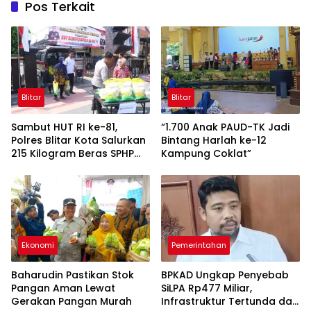
Pos Terkait
Blitar
Blitar
Sambut HUT RI ke-81,
“1.700 Anak PAUD-TK Jadi
Polres Blitar Kota Salurkan
Bintang Harlah ke-12
215 Kilogram Beras SPHP
Kampung Coklat”
Lewat Gerakan Pangan
Murah
Ekonomi
Pemerintahan
Baharudin Pastikan Stok
BPKAD Ungkap Penyebab
Pangan Aman Lewat
SiLPA Rp477 Miliar,
Gerakan Pangan Murah
Infrastruktur Tertunda dan