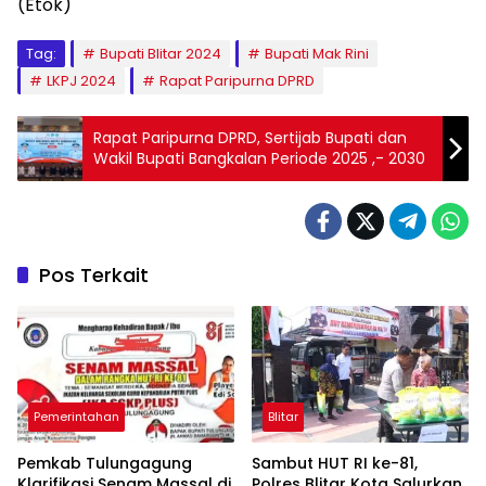
(Etok)
Tag:
Bupati Blitar 2024
Bupati Mak Rini
LKPJ 2024
Rapat Paripurna DPRD
Rapat Paripurna DPRD, Sertijab Bupati dan
Wakil Bupati Bangkalan Periode 2025 ,- 2030
Pos Terkait
Pemerintahan
Blitar
Pemkab Tulungagung
Sambut HUT RI ke-81,
Klarifikasi Senam Massal di
Polres Blitar Kota Salurkan