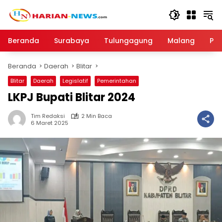
Langsung
ke
konten
Beranda
Surabaya
Tulungagung
Malang
Par
Beranda
Daerah
Blitar
Blitar
Daerah
Legislatif
Pemerintahan
LKPJ Bupati Blitar 2024
Tim Redaksi
2 Min Baca
6 Maret 2025