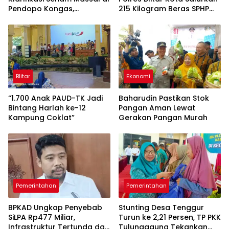
Pendopo Kongas,
215 Kilogram Beras SPHP
Tegaskan Bukan Kegiatan
Lewat Gerakan Pangan
Resmi Daerah
Murah
Blitar
Ekonomi
“1.700 Anak PAUD-TK Jadi
Baharudin Pastikan Stok
Bintang Harlah ke-12
Pangan Aman Lewat
Kampung Coklat”
Gerakan Pangan Murah
Pemerintahan
Pemerintahan
BPKAD Ungkap Penyebab
Stunting Desa Tenggur
SiLPA Rp477 Miliar,
Turun ke 2,21 Persen, TP PKK
Infrastruktur Tertunda dan
Tulungagung Tekankan