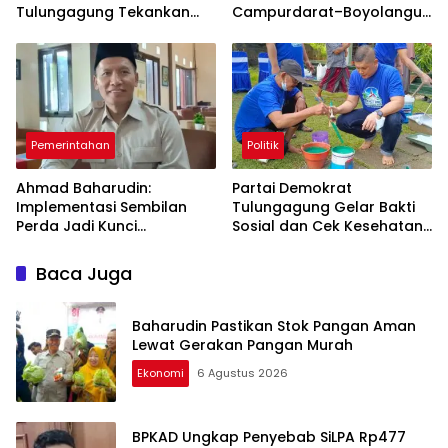
Tulungagung Tekankan
Campurdarat–Boyolangu,
Pendampingan
Ruas 7,6 Kilometer Mulai
Berkelanjutan
Diperbaiki
Pemerintahan
Politik
Ahmad Baharudin:
Partai Demokrat
Implementasi Sembilan
Tulungagung Gelar Bakti
Perda Jadi Kunci
Sosial dan Cek Kesehatan
Keberhasilan
Gratis
Pembangunan
Baca Juga
Tulungagung
Baharudin Pastikan Stok Pangan Aman
Lewat Gerakan Pangan Murah
Ekonomi
6 Agustus 2026
BPKAD Ungkap Penyebab SiLPA Rp477