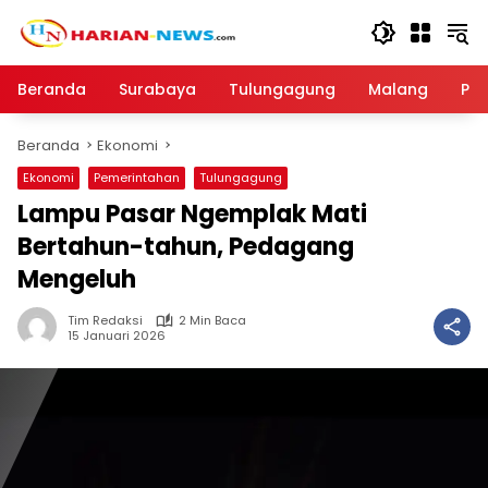
Langsung
ke
konten
Beranda
Surabaya
Tulungagung
Malang
Par
Beranda
Ekonomi
Ekonomi
Pemerintahan
Tulungagung
Lampu Pasar Ngemplak Mati
Bertahun-tahun, Pedagang
Mengeluh
Tim Redaksi
2 Min Baca
15 Januari 2026