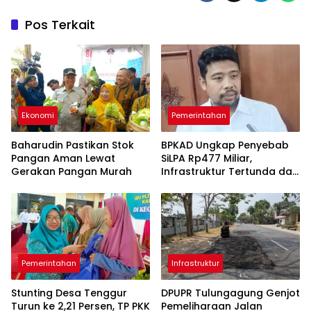
Pos Terkait
Ekonomi
Pemerintahan
Baharudin Pastikan Stok
BPKAD Ungkap Penyebab
Pangan Aman Lewat
SiLPA Rp477 Miliar,
Gerakan Pangan Murah
Infrastruktur Tertunda dan
Belanja Pegawai Dominan
Pemerintahan
Infrastruktur
Stunting Desa Tenggur
DPUPR Tulungagung Genjot
Turun ke 2,21 Persen, TP PKK
Pemeliharaan Jalan