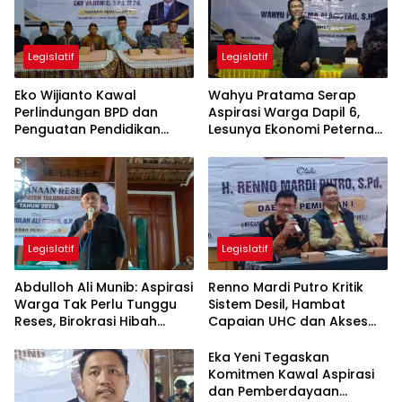
Legislatif
Legislatif
Eko Wijianto Kawal
Wahyu Pratama Serap
Perlindungan BPD dan
Aspirasi Warga Dapil 6,
Penguatan Pendidikan
Lesunya Ekonomi Peternak
Karakter di Tulungagung
Jadi Sorotan
Legislatif
Legislatif
Abdulloh Ali Munib: Aspirasi
Renno Mardi Putro Kritik
Warga Tak Perlu Tunggu
Sistem Desil, Hambat
Reses, Birokrasi Hibah
Capaian UHC dan Akses
Terlalu Berbelit
BPJS Warga Miskin
Eka Yeni Tegaskan
Komitmen Kawal Aspirasi
dan Pemberdayaan