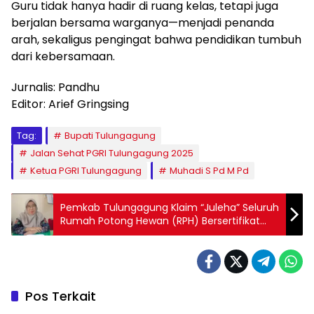
Guru tidak hanya hadir di ruang kelas, tetapi juga
berjalan bersama warganya—menjadi penanda
arah, sekaligus pengingat bahwa pendidikan tumbuh
dari kebersamaan.
Jurnalis: Pandhu
Editor: Arief Gringsing
Tag:
Bupati Tulungagung
Jalan Sehat PGRI Tulungagung 2025
Ketua PGRI Tulungagung
Muhadi S Pd M Pd
Pemkab Tulungagung Klaim “Juleha” Seluruh
Rumah Potong Hewan (RPH) Bersertifikat
Halal dan NKV
Pos Terkait