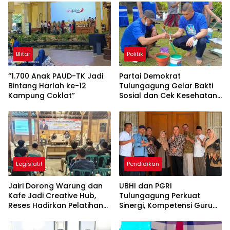
Blitar
Politik
“1.700 Anak PAUD-TK Jadi
Partai Demokrat
Bintang Harlah ke-12
Tulungagung Gelar Bakti
Kampung Coklat”
Sosial dan Cek Kesehatan
Gratis
Legislatif
Pendidikan
Jairi Dorong Warung dan
UBHI dan PGRI
Kafe Jadi Creative Hub,
Tulungagung Perkuat
Reses Hadirkan Pelatihan
Sinergi, Kompetensi Guru
Google Business
Jadi Prioritas