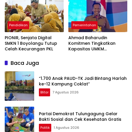
Pendidikan
Pemerintahan
PIONIR, Senjata Digital
Ahmad Baharudin
SMKN 1 Boyolangu Tutup
Komitmen Tingkatkan
Celah Kecurangan PKL
Kapasitas UMKM
Tulungagung Menuju Pasar
Ekspor
Baca Juga
“1.700 Anak PAUD-TK Jadi Bintang Harlah
ke-12 Kampung Coklat”
Blitar
7 Agustus 2026
Partai Demokrat Tulungagung Gelar
Bakti Sosial dan Cek Kesehatan Gratis
Politik
1 Agustus 2026