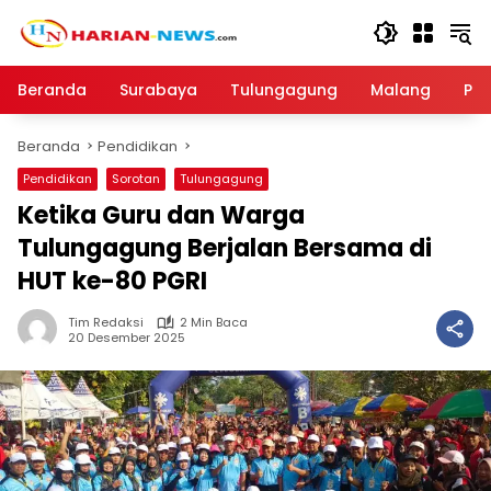
Langsung
ke
konten
Beranda
Surabaya
Tulungagung
Malang
Par
Beranda
Pendidikan
Pendidikan
Sorotan
Tulungagung
Ketika Guru dan Warga
Tulungagung Berjalan Bersama di
HUT ke-80 PGRI
Tim Redaksi
2 Min Baca
20 Desember 2025