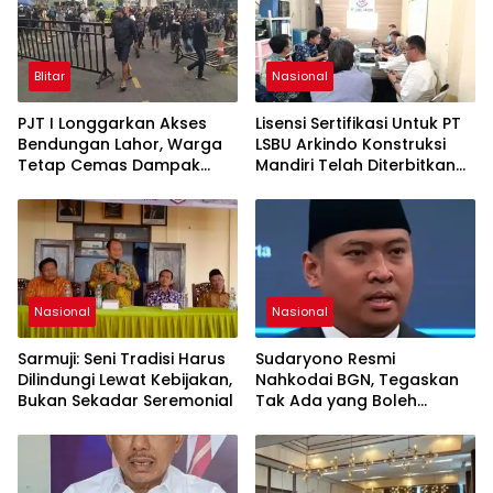
Blitar
Nasional
PJT I Longgarkan Akses
Lisensi Sertifikasi Untuk PT
Bendungan Lahor, Warga
LSBU Arkindo Konstruksi
Tetap Cemas Dampak
Mandiri Telah Diterbitkan
Ekonomi dan Ancaman
LPJK Kementerian PU
Penutupan Total
Nasional
Nasional
Sarmuji: Seni Tradisi Harus
Sudaryono Resmi
Dilindungi Lewat Kebijakan,
Nahkodai BGN, Tegaskan
Bukan Sekadar Seremonial
Tak Ada yang Boleh
Intervensi Program MBG