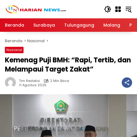
Langsung
ke
konten
Beranda
Surabaya
Tulungagung
Malang
Par
Beranda
Nasional
Nasional
Kemenag Puji BMH: “Rapi, Tertib, dan
Melampaui Target Zakat”
Tim Redaksi
2 Min Baca
11 Agustus 2025