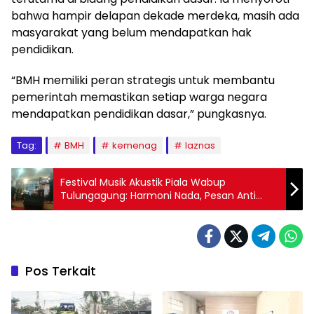
bahwa hampir delapan dekade merdeka, masih ada
masyarakat yang belum mendapatkan hak
pendidikan.
“BMH memiliki peran strategis untuk membantu
pemerintah memastikan setiap warga negara
mendapatkan pendidikan dasar,” pungkasnya.
Tag:
BMH
kemenag
laznas
Festival Musik Akustik Piala Wabup
Tulungagung: Harmoni Nada, Pesan Anti
Narkoba untuk Generasi Muda
Pos Terkait