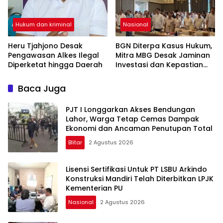
Hukum dan kriminal
Nasional
Heru Tjahjono Desak
BGN Diterpa Kasus Hukum,
Pengawasan Alkes Ilegal
Mitra MBG Desak Jaminan
Diperketat hingga Daerah
Investasi dan Kepastian
Regulasi
Baca Juga
PJT I Longgarkan Akses Bendungan
Lahor, Warga Tetap Cemas Dampak
Ekonomi dan Ancaman Penutupan Total
Blitar
2 Agustus 2026
Lisensi Sertifikasi Untuk PT LSBU Arkindo
Konstruksi Mandiri Telah Diterbitkan LPJK
Kementerian PU
Nasional
2 Agustus 2026