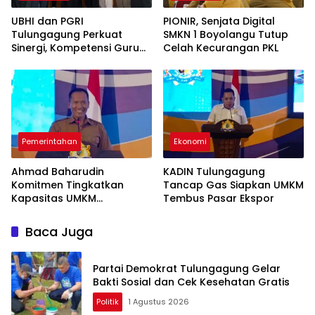
UBHI dan PGRI
PIONIR, Senjata Digital
Tulungagung Perkuat
SMKN 1 Boyolangu Tutup
Sinergi, Kompetensi Guru
Celah Kecurangan PKL
Jadi Prioritas
Pemerintahan
Ekonomi
Ahmad Baharudin
KADIN Tulungagung
Komitmen Tingkatkan
Tancap Gas Siapkan UMKM
Kapasitas UMKM
Tembus Pasar Ekspor
Tulungagung Menuju Pasar
Ekspor
Baca Juga
Partai Demokrat Tulungagung Gelar
Bakti Sosial dan Cek Kesehatan Gratis
Politik
1 Agustus 2026