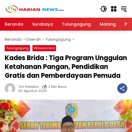
Langsung
ke
konten
Beranda
Surabaya
Tulungagung
Malang
Par
Beranda
Daerah
Tulungagung
Tulungagung
Wawancara
Kades Brida : Tiga Program Unggulan
Ketahanan Pangan, Pendidikan
Gratis dan Pemberdayaan Pemuda
Tim Redaksi
2 Min Baca
30 Agustus 2025