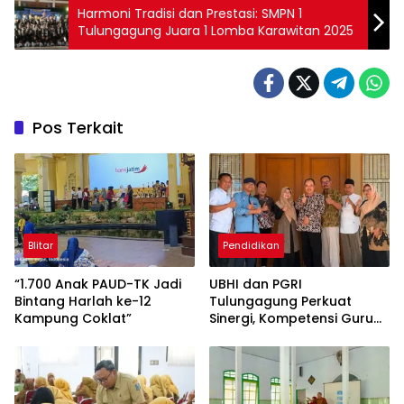
Harmoni Tradisi dan Prestasi: SMPN 1
Tulungagung Juara 1 Lomba Karawitan 2025
Pos Terkait
Blitar
Pendidikan
“1.700 Anak PAUD-TK Jadi
UBHI dan PGRI
Bintang Harlah ke-12
Tulungagung Perkuat
Kampung Coklat”
Sinergi, Kompetensi Guru
Jadi Prioritas