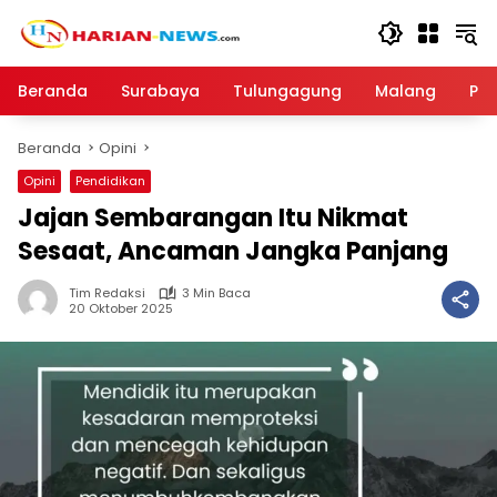
Langsung
ke
konten
Beranda
Surabaya
Tulungagung
Malang
Par
Beranda
Opini
Opini
Pendidikan
Jajan Sembarangan Itu Nikmat
Sesaat, Ancaman Jangka Panjang
Tim Redaksi
3 Min Baca
20 Oktober 2025