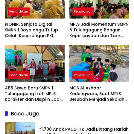
Pendidikan
Pendidikan
PIONIR, Senjata Digital
MPLS Jadi Momentum SMPN
SMKN 1 Boyolangu Tutup
5 Tulungagung Bangun
Celah Kecurangan PKL
Kepercayaan dan Tarik
Peserta Didik Baru
Pendidikan
Pendidikan
486 Siswa Baru SMPN 1
MOS Al Azhaar
Tulungagung Ikuti MPLS,
Kedungwaru, Saat MPLS
Karakter dan Disiplin Jadi
Berubah Menjadi Sekolah
Prioritas
Kehidupan
Baca Juga
“1.700 Anak PAUD-TK Jadi Bintang Harlah