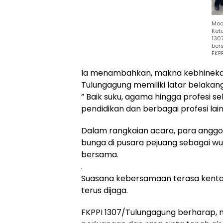
Moc
Ket
130
ber
FKP
Ia menambahkan, makna kebhinekaa
Tulungagung memiliki latar belaka
” Baik suku, agama hingga profesi s
pendidikan dan berbagai profesi lain
Dalam rangkaian acara, para angg
bunga di pusara pejuang sebagai w
bersama.
.
Suasana kebersamaan terasa kenta
terus dijaga.
FKPPI 1307/Tulungagung berharap, mel