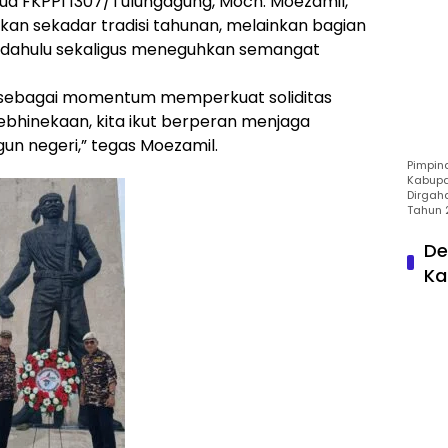
etua FKPPI 1307/Tulungagung, Moch. Moezamil,
kan sekadar tradisi tahunan, melainkan bagian
endahulu sekaligus meneguhkan semangat
i sebagai momentum memperkuat soliditas
ebhinekaan, kita ikut berperan menjaga
n negeri,” tegas Moezamil.
Pimpin
Kabupa
Dirgah
Tahun 
De
Ka