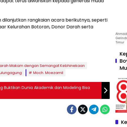
r dapat terus diwariskan kepada generasi muda
ilanjutkan rangkaian acara berikutnya, seperti
haar Kelurahan Botoran, Donor Darah serta
Ahmad 
Gerind
Timur
Ke
Bo
 Ziarah Makam dengan Semangat Kebhinekaan
Mu
Tulungagung
Moch. Moezamil
Ke