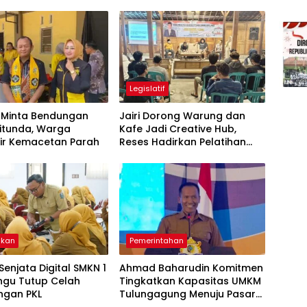
Legislatif
i Minta Bendungan
Jairi Dorong Warung dan
itunda, Warga
Kafe Jadi Creative Hub,
ir Kemacetan Parah
Reses Hadirkan Pelatihan
Google Business
ikan
Pemerintahan
 Senjata Digital SMKN 1
Ahmad Baharudin Komitmen
ngu Tutup Celah
Tingkatkan Kapasitas UMKM
ngan PKL
Tulungagung Menuju Pasar