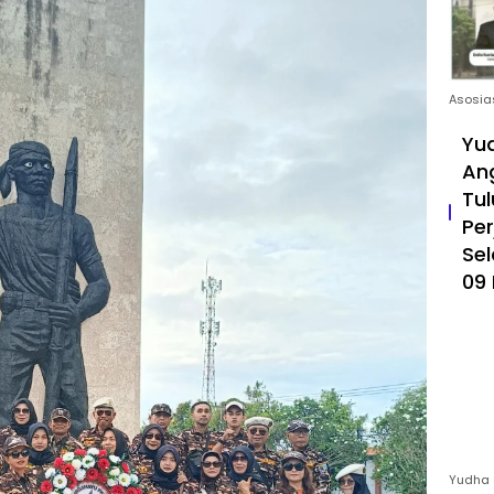
Asosia
Yud
An
Tul
Pe
Sel
09 
Yudha 