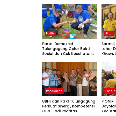
Politik
Blitar
Partai Demokrat
Sarmuj
Tulungagung Gelar Bakti
Lahor D
Sosial dan Cek Kesehatan
Khawat
Gratis
Pendidikan
Pendid
UBHI dan PGRI Tulungagung
PIONIR,
Perkuat Sinergi, Kompetensi
Boyola
Guru Jadi Prioritas
Kecura