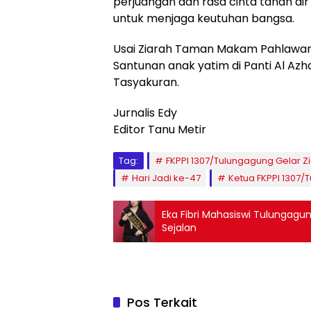
perjuangan dan rasa cinta tanah ai
untuk menjaga keutuhan bangsa.
Usai Ziarah Taman Makam Pahlawan d
Santunan anak yatim di Panti Al Az
Tasyakuran.
Jurnalis Edy
Editor Tanu Metir
Tag:
FKPPI 1307/Tulungagung Gelar
Hari Jadi ke-47
Ketua FKPPI 1307/
Eka Fibri Mahasiswi Tulungagung Buktikan Dunia Akademik dan Modeling Bisa
Sejalan
Pos Terkait