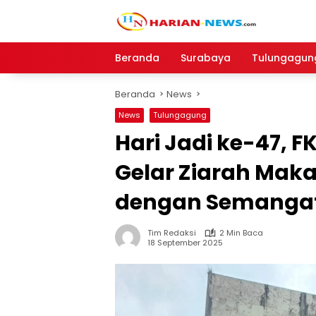
Langsung
ke
konten
Beranda
Surabaya
Tulungagun
Beranda
News
News
Tulungagung
Hari Jadi ke-47, 
Gelar Ziarah Ma
dengan Semangat
Tim Redaksi
2 Min Baca
18 September 2025