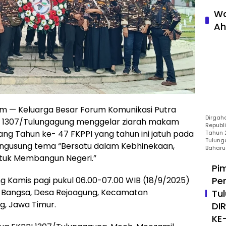
Wa
Ah
m — Keluarga Besar Forum Komunikasi Putra
Dirgah
PI) 1307/Tulungagung menggelar ziarah makam
Republ
ng Tahun ke- 47 FKPPI yang tahun ini jatuh pada
Tahun 2
Tulung
engusung tema “Bersatu dalam Kebhinekaan,
Baharu
tuk Membangun Negeri.”
Pi
Pe
 Kamis pagi pukul 06.00-07.00 WIB (18/9/2025)
Bangsa, Desa Rejoagung, Kecamatan
Tu
, Jawa Timur.
DI
KE