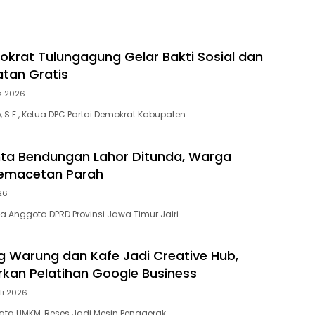
Ekspor
okrat Tulungagung Gelar Bakti Sosial dan
tan Gratis
s 2026
 S.E., Ketua DPC Partai Demokrat Kabupaten…
nta Bendungan Lahor Ditunda, Warga
Kemacetan Parah
26
a Anggota DPRD Provinsi Jawa Timur Jairi…
ng Warung dan Kafe Jadi Creative Hub,
rkan Pelatihan Google Business
li 2026
ta UMKM, Reses Jadi Mesin Penggerak…