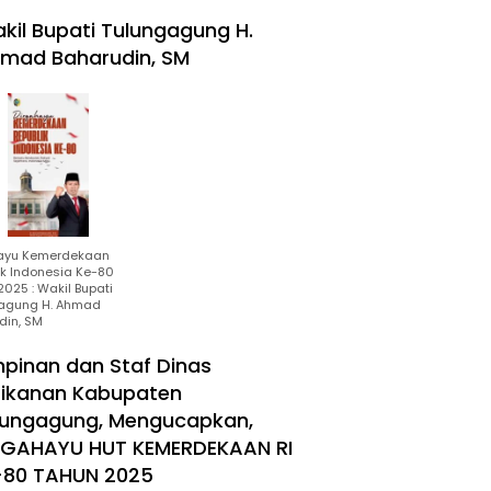
kil Bupati Tulungagung H.
mad Baharudin, SM
ayu Kemerdekaan
ik Indonesia Ke-80
025 : Wakil Bupati
agung H. Ahmad
din, SM
mpinan dan Staf Dinas
rikanan Kabupaten
lungagung, Mengucapkan,
RGAHAYU HUT KEMERDEKAAN RI
-80 TAHUN 2025