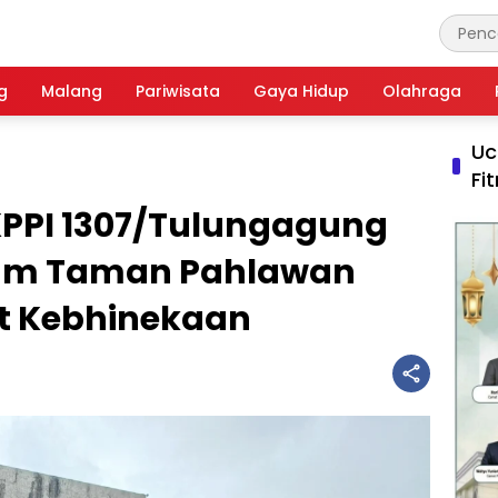
g
Malang
Pariwisata
Gaya Hidup
Olahraga
Uc
Fi
FKPPI 1307/Tulungagung
kam Taman Pahlawan
 Kebhinekaan