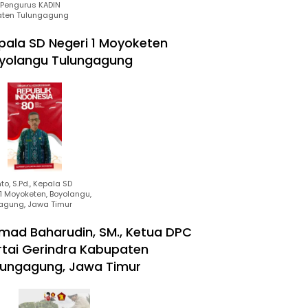
Pengurus KADIN
ten Tulungagung
pala SD Negeri 1 Moyoketen
yolangu Tulungagung
to, S.Pd., Kepala SD
1 Moyoketen, Boyolangu,
agung, Jawa Timur
mad Baharudin, SM., Ketua DPC
rtai Gerindra Kabupaten
lungagung, Jawa Timur