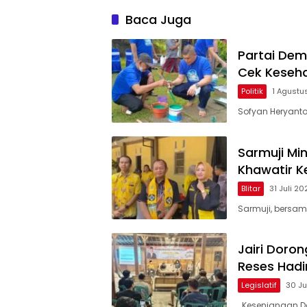
Baca Juga
Partai Dem
Cek Keseha
Politik
1 Agustu
Sofyan Heryanto,
Sarmuji Mi
Khawatir 
Blitar
31 Juli 20
Sarmuji, bersam
Jairi Doro
Reses Hadi
Legislatif
30 Ju
Kesenjangan Da