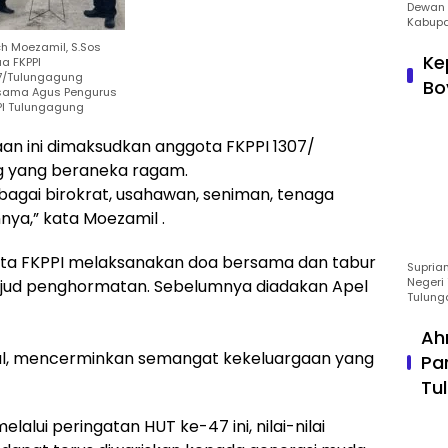
Dewan 
Kabupa
h Moezamil, S.Sos
Ke
ua FKPPI
7/Tulungagung
Bo
sama Agus Pengurus
PI Tulungagung
n ini dimaksudkan anggota FKPPI 1307/
ng yang beraneka ragam.
ebagai birokrat, usahawan, seniman, tenaga
nya,” kata Moezamil .
ota FKPPI melaksanakan doa bersama dan tabur
Suprian
Negeri 
ujud penghormatan. Sebelumnya diadakan Apel
Tulung
Ah
l, mencerminkan semangat kekeluargaan yang
Pa
Tu
alui peringatan HUT ke-47 ini, nilai-nilai