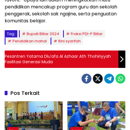
pendidikan mencakup program guru dan sekolah
penggerak, sekolah sak ngajine, serta penguatan
komunitas belajar.
Tag:
Bupati Blitar 2024
Fraksi PDI-P Blitar
Pendidikan mahal
Rini syarifah
Pesantren Yatama Dlu’afa Al Azhaar Ath Thohiriyyah
Fasilitasi Generasi Muda
Pos Terkait