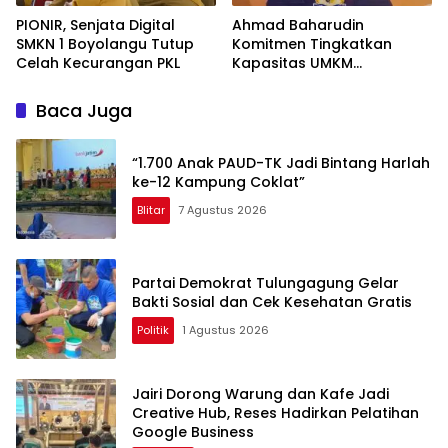
PIONIR, Senjata Digital
Ahmad Baharudin
SMKN 1 Boyolangu Tutup
Komitmen Tingkatkan
Celah Kecurangan PKL
Kapasitas UMKM
Tulungagung Menuju Pasar
Ekspor
Baca Juga
“1.700 Anak PAUD-TK Jadi Bintang Harlah
ke-12 Kampung Coklat”
Blitar
7 Agustus 2026
Partai Demokrat Tulungagung Gelar
Bakti Sosial dan Cek Kesehatan Gratis
Politik
1 Agustus 2026
Jairi Dorong Warung dan Kafe Jadi
Creative Hub, Reses Hadirkan Pelatihan
Google Business