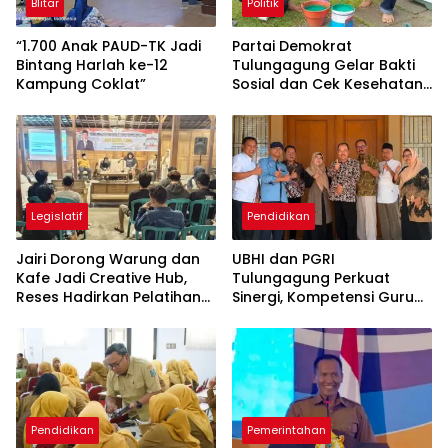
Blitar
Politik
“1.700 Anak PAUD-TK Jadi
Partai Demokrat
Bintang Harlah ke-12
Tulungagung Gelar Bakti
Kampung Coklat”
Sosial dan Cek Kesehatan
Gratis
Legislatif
Pendidikan
Jairi Dorong Warung dan
UBHI dan PGRI
Kafe Jadi Creative Hub,
Tulungagung Perkuat
Reses Hadirkan Pelatihan
Sinergi, Kompetensi Guru
Google Business
Jadi Prioritas
Pendidikan
Pemerintahan