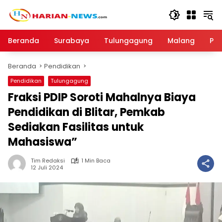
Langsung
ke
konten
Beranda
Surabaya
Tulungagung
Malang
Par
Beranda
Pendidikan
Pendidikan
Tulungagung
Fraksi PDIP Soroti Mahalnya Biaya
Pendidikan di Blitar, Pemkab
Sediakan Fasilitas untuk
Mahasiswa”
Tim Redaksi
1 Min Baca
12 Juli 2024