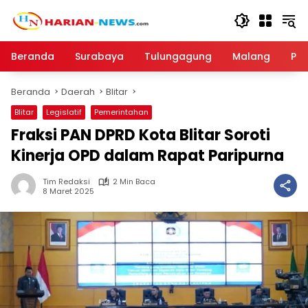
Langsung
ke
konten
Beranda
Surabaya
Tulungagung
Malang
Par
Beranda
Daerah
Blitar
Blitar
Legislatif
Pemerintahan
Fraksi PAN DPRD Kota Blitar Soroti
Kinerja OPD dalam Rapat Paripurna
Tim Redaksi
2 Min Baca
8 Maret 2025