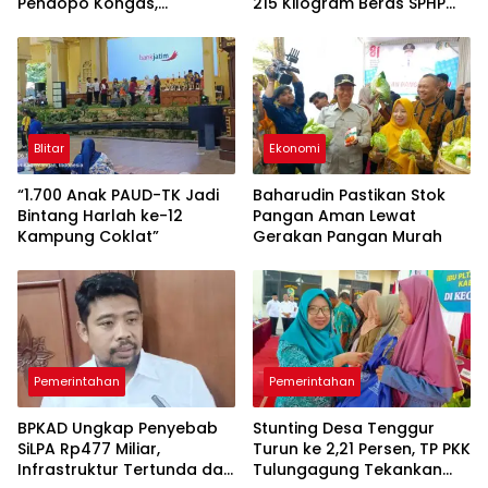
Pendopo Kongas,
215 Kilogram Beras SPHP
Tegaskan Bukan Kegiatan
Lewat Gerakan Pangan
Resmi Daerah
Murah
Blitar
Ekonomi
“1.700 Anak PAUD-TK Jadi
Baharudin Pastikan Stok
Bintang Harlah ke-12
Pangan Aman Lewat
Kampung Coklat”
Gerakan Pangan Murah
Pemerintahan
Pemerintahan
BPKAD Ungkap Penyebab
Stunting Desa Tenggur
SiLPA Rp477 Miliar,
Turun ke 2,21 Persen, TP PKK
Infrastruktur Tertunda dan
Tulungagung Tekankan