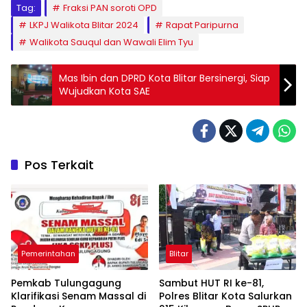
Tag:
Fraksi PAN soroti OPD
LKPJ Walikota Blitar 2024
Rapat Paripurna
Walikota Sauqul dan Wawali Elim Tyu
Mas Ibin dan DPRD Kota Blitar Bersinergi, Siap
Wujudkan Kota SAE
Pos Terkait
Pemerintahan
Blitar
Pemkab Tulungagung
Sambut HUT RI ke-81,
Klarifikasi Senam Massal di
Polres Blitar Kota Salurkan