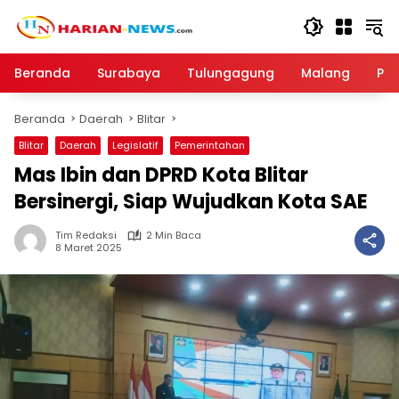
Langsung
ke
konten
Beranda
Surabaya
Tulungagung
Malang
Par
Beranda
Daerah
Blitar
Blitar
Daerah
Legislatif
Pemerintahan
Mas Ibin dan DPRD Kota Blitar
Bersinergi, Siap Wujudkan Kota SAE
Tim Redaksi
2 Min Baca
8 Maret 2025