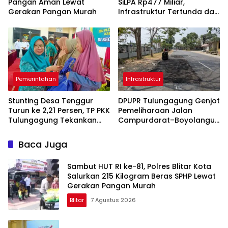
Pangan Aman Lewat
SiLPA Rp477 Miliar,
Gerakan Pangan Murah
Infrastruktur Tertunda dan
Belanja Pegawai Dominan
Pemerintahan
Infrastruktur
Stunting Desa Tenggur
DPUPR Tulungagung Genjot
Turun ke 2,21 Persen, TP PKK
Pemeliharaan Jalan
Tulungagung Tekankan
Campurdarat–Boyolangu,
Pendampingan
Ruas 7,6 Kilometer Mulai
Berkelanjutan
Diperbaiki
Baca Juga
Sambut HUT RI ke-81, Polres Blitar Kota
Salurkan 215 Kilogram Beras SPHP Lewat
Gerakan Pangan Murah
Blitar
7 Agustus 2026