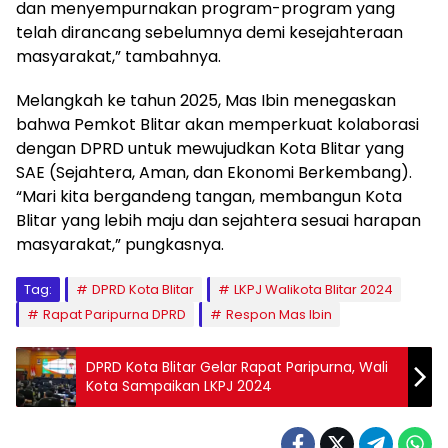
dan menyempurnakan program-program yang
telah dirancang sebelumnya demi kesejahteraan
masyarakat,” tambahnya.
Melangkah ke tahun 2025, Mas Ibin menegaskan
bahwa Pemkot Blitar akan memperkuat kolaborasi
dengan DPRD untuk mewujudkan Kota Blitar yang
SAE (Sejahtera, Aman, dan Ekonomi Berkembang).
“Mari kita bergandeng tangan, membangun Kota
Blitar yang lebih maju dan sejahtera sesuai harapan
masyarakat,” pungkasnya.
Tag:
DPRD Kota Blitar
LKPJ Walikota Blitar 2024
Rapat Paripurna DPRD
Respon Mas Ibin
DPRD Kota Blitar Gelar Rapat Paripurna, Wali
Kota Sampaikan LKPJ 2024