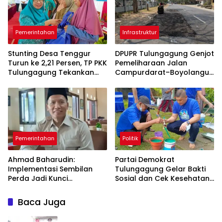
Pemerintahan
Infrastruktur
Stunting Desa Tenggur
DPUPR Tulungagung Genjot
Turun ke 2,21 Persen, TP PKK
Pemeliharaan Jalan
Tulungagung Tekankan
Campurdarat–Boyolangu,
Pendampingan
Ruas 7,6 Kilometer Mulai
Berkelanjutan
Diperbaiki
Pemerintahan
Politik
Ahmad Baharudin:
Partai Demokrat
Implementasi Sembilan
Tulungagung Gelar Bakti
Perda Jadi Kunci
Sosial dan Cek Kesehatan
Keberhasilan
Gratis
Pembangunan
Baca Juga
Tulungagung