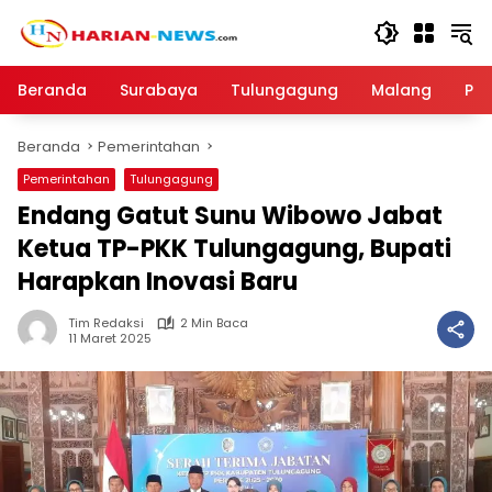
Langsung
ke
konten
Beranda
Surabaya
Tulungagung
Malang
Par
Beranda
Pemerintahan
Pemerintahan
Tulungagung
Endang Gatut Sunu Wibowo Jabat
Ketua TP-PKK Tulungagung, Bupati
Harapkan Inovasi Baru
Tim Redaksi
2 Min Baca
11 Maret 2025