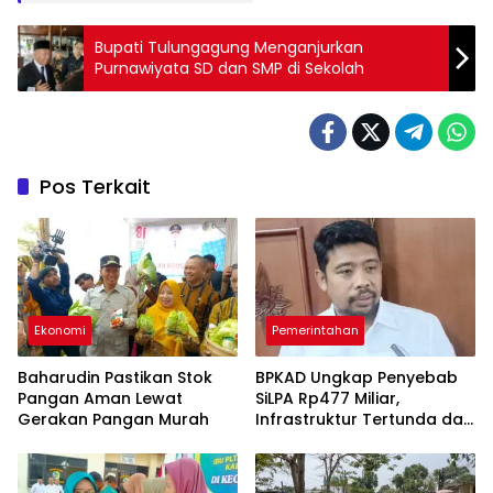
Bupati Tulungagung Menganjurkan
Purnawiyata SD dan SMP di Sekolah
Pos Terkait
Ekonomi
Pemerintahan
Baharudin Pastikan Stok
BPKAD Ungkap Penyebab
Pangan Aman Lewat
SiLPA Rp477 Miliar,
Gerakan Pangan Murah
Infrastruktur Tertunda dan
Belanja Pegawai Dominan