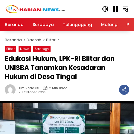
Langsung
ke
konten
Beranda
Surabaya
Tulungagung
Malang
Par
Beranda
Daerah
Blitar
Blitar
News
Strategy
Edukasi Hukum, LPK-RI Blitar dan
UNISBA Tanamkan Kesadaran
Hukum di Desa Tingal
Tim Redaksi
2 Min Baca
28 Oktober 2025