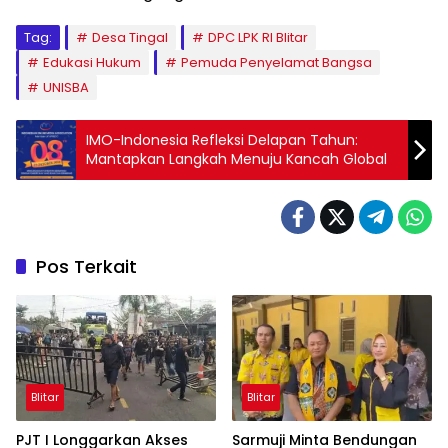
Tag:
Desa Tingal
DPC LPK RI Blitar
Edukasi Hukum
Pemuda Penyelamat Bangsa
UNISBA
IMO-Indonesia Refleksi Delapan Tahun:
Mantapkan Langkah Menuju Kancah Global
Pos Terkait
Blitar
Blitar
PJT I Longgarkan Akses
Sarmuji Minta Bendungan