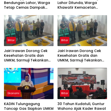
Bendungan Lahor, Warga
Lahor Ditunda, Warga
Tetap Cemas Dampak
Khawatir Kemacetan
Ekonomi dan Ancaman
Parah
Penutupan Total
Blitar
Blitar
Jairi Irawan Dorong Cek
Jairi Irawan Dorong Cek
Kesehatan Gratis dan
Kesehatan Gratis dan
UMKM, Sarmuji Tekankan
UMKM, Sarmuji Tekankan
Kekompakan Bangun Kota
Kekompakan Bangun Kota
Blitar.
Blitar
Ekonomi
Blitar
KADIN Tulungagung
30 Tahun Kudatuli, Guntur
Tancap Gas Siapkan UMKM
Wahono Ajak Kader Rawat