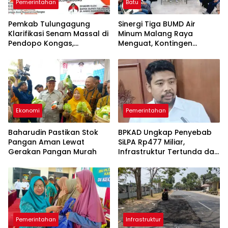
Pemerintahan
Batu
Pemkab Tulungagung
Sinergi Tiga BUMD Air
Klarifikasi Senam Massal di
Minum Malang Raya
Pendopo Kongas,
Menguat, Kontingen
Tegaskan Bukan Kegiatan
Gabungan Dilepas ke
Resmi Daerah
Seleksi PORPAMNAS 2026
Ekonomi
Pemerintahan
Baharudin Pastikan Stok
BPKAD Ungkap Penyebab
Pangan Aman Lewat
SiLPA Rp477 Miliar,
Gerakan Pangan Murah
Infrastruktur Tertunda dan
Belanja Pegawai Dominan
Pemerintahan
Infrastruktur