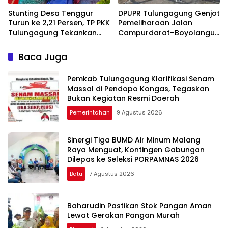
Stunting Desa Tenggur
DPUPR Tulungagung Genjot
Turun ke 2,21 Persen, TP PKK
Pemeliharaan Jalan
Tulungagung Tekankan
Campurdarat–Boyolangu,
Pendampingan
Ruas 7,6 Kilometer Mulai
Berkelanjutan
Diperbaiki
Baca Juga
Pemkab Tulungagung Klarifikasi Senam
Massal di Pendopo Kongas, Tegaskan
Bukan Kegiatan Resmi Daerah
Pemerintahan
9 Agustus 2026
Sinergi Tiga BUMD Air Minum Malang
Raya Menguat, Kontingen Gabungan
Dilepas ke Seleksi PORPAMNAS 2026
Batu
7 Agustus 2026
Baharudin Pastikan Stok Pangan Aman
Lewat Gerakan Pangan Murah