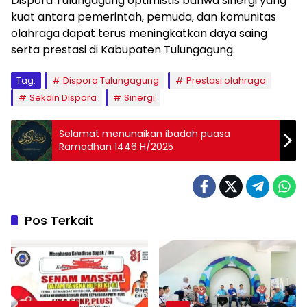
Dispora Tulungagung optimistis bahwa sinergi yang
kuat antara pemerintah, pemuda, dan komunitas
olahraga dapat terus meningkatkan daya saing
serta prestasi di Kabupaten Tulungagung.
Tag:
Dispora Tulungagung
Prestasi olahraga
Sekdin Dispora
Sinergi
Selamat menunaikan ibadah puasa
Ramadhan 1446 H/2025
Pos Terkait