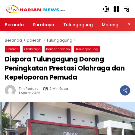
Langsung
ke
konten
Beranda
Surabaya
Tulungagung
Malang
Par
Beranda
Daerah
Tulungagung
Daerah
Olahraga
Pemerintahan
Tulungagung
Dispora Tulungagung Dorong
Peningkatan Prestasi Olahraga dan
Kepeloporan Pemuda
Tim Redaksi
2 Min Baca
1 Maret 2025